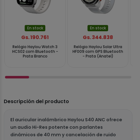
En stock
En stock
Gs. 190.761
Gs. 344.838
Relógio Haylou Watch 3
Relógio Haylou Solar Ultra
HCS02 com Bluetooth -
HF009 com GPS Bluetooth
H
Prata Branco
- Prata (Anatel)
Descripción del producto
El auricular inalámbrico Haylou S40 ANC ofrece
un audio Hi-Res potente con parlantes
dinámicos de 40 mm y cancelación de ruido