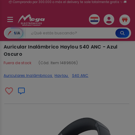
💳 ¡HASTA 24 CUOTAS SIN INTERÉS con tarjetas adheridas!
IA
Auricular Inalámbrico Haylou S40 ANC - Azul
Oscuro
Fuera de stock
(Cód. Item 1489606)
Auriculares Inalámbricos
Haylou
S40 ANC