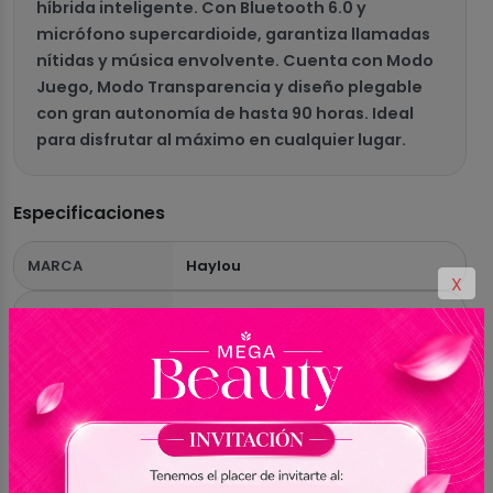
híbrida inteligente. Con Bluetooth 6.0 y
micrófono supercardioide, garantiza llamadas
nítidas y música envolvente. Cuenta con Modo
Juego, Modo Transparencia y diseño plegable
con gran autonomía de hasta 90 horas. Ideal
para disfrutar al máximo en cualquier lugar.
Especificaciones
MARCA
Haylou
X
MODELO
S40 ANC
COLOR
Azul Oscuro
ALTO PARLANTE
Dinámico de 40 mm
AUDIO
Hi-Res