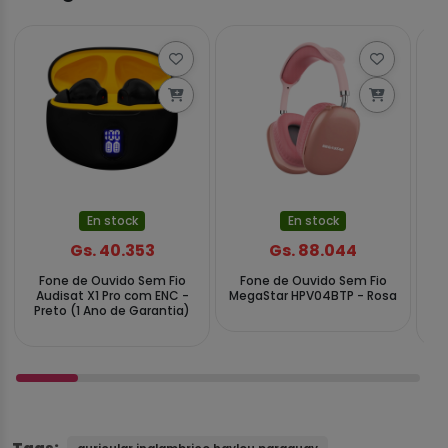
En stock
En stock
Gs. 40.353
Gs. 88.044
Fone de Ouvido Sem Fio
Fone de Ouvido Sem Fio
F
Audisat X1 Pro com ENC -
MegaStar HPV04BTP - Rosa
QC
Preto (1 Ano de Garantia)
Tags: