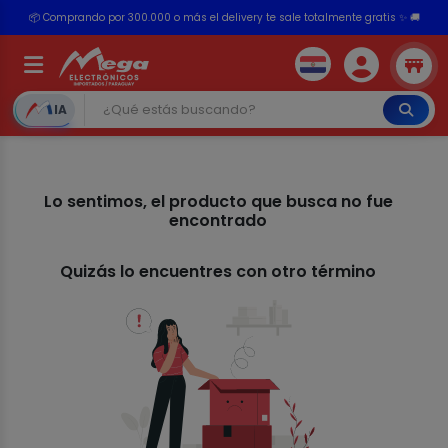
📦 Comprando por 300.000 o más el delivery te sale totalmente gratis ✨ 🚚
💳 ¡HASTA 24 CUOTAS SIN INTERÉS con tarjetas adheridas!
IA
Lo sentimos, el producto que busca no fue
encontrado
Quizás lo encuentres con otro término