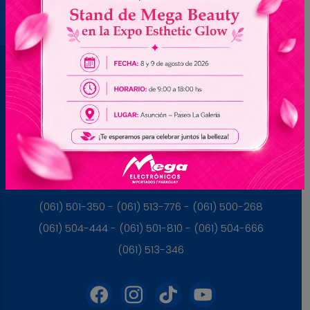
Brasil
(045) 3528-9053 - (045) 3528-8462
(045) 3025-7072 - (045) 3025-7736
(045) 3025-7713
Paraguay
(061) 501-350 - (061) 513-776 - (061) 500-268
(061) 504-444 - (061) 501-810 - (061) 504-666
(061) 513-346