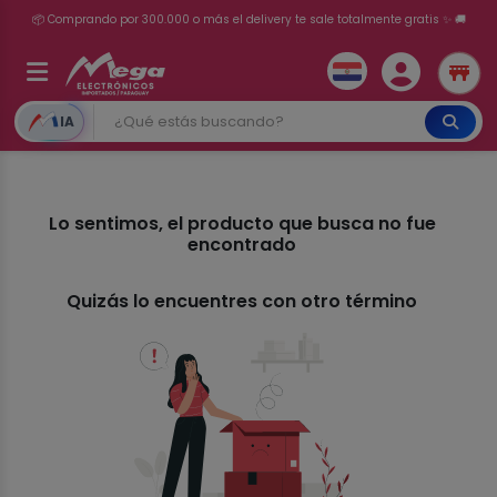
📦 Comprando por 300.000 o más el delivery te sale totalmente gratis ✨ 🚚
💳 ¡HASTA 24 CUOTAS SIN INTERÉS con tarjetas adheridas!
IA
Lo sentimos, el producto que busca no fue
encontrado
Quizás lo encuentres con otro término