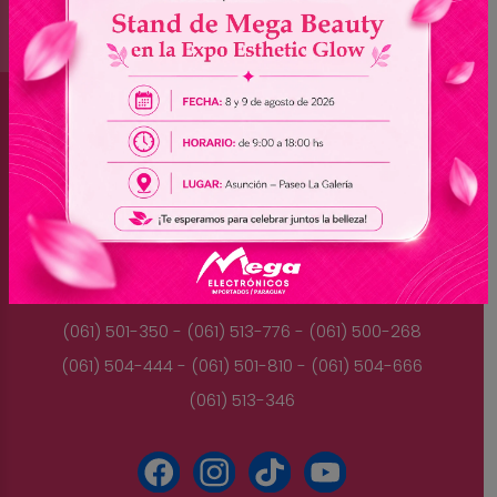
Brasil
(045) 3528-9053 - (045) 3528-8462
(045) 3025-7072 - (045) 3025-7736
(045) 3025-7713
Paraguay
(061) 501-350 - (061) 513-776 - (061) 500-268
(061) 504-444 - (061) 501-810 - (061) 504-666
(061) 513-346