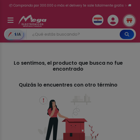
📦 Comprando por 300.000 o más el delivery te sale totalmente gratis ✨ 🚚
💳 ¡HASTA 24 CUOTAS SIN INTERÉS con tarjetas adheridas!
IA
Lo sentimos, el producto que busca no fue
encontrado
Quizás lo encuentres con otro término