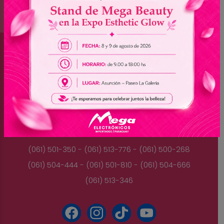
Brasil
(045) 3528-9053 - (045) 3528-8462
(045) 3025-7072 - (045) 3025-7736
(045) 3025-7713
Paraguay
(061) 501-350 - (061) 513-776 - (061) 500-268
(061) 504-444 - (061) 501-810 - (061) 504-666
(061) 513-346