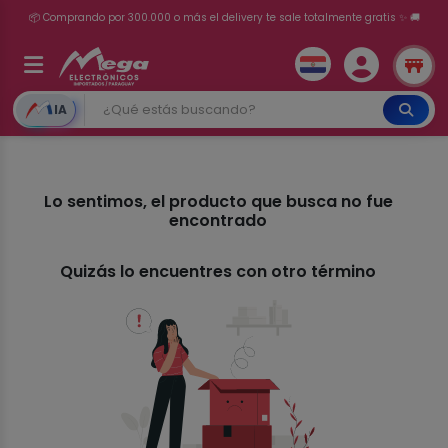
📦 Comprando por 300.000 o más el delivery te sale totalmente gratis ✨ 🚚
💳 ¡HASTA 24 CUOTAS SIN INTERÉS con tarjetas adheridas!
IA
Lo sentimos, el producto que busca no fue
encontrado
Quizás lo encuentres con otro término