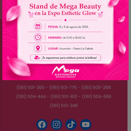
Brasil
(045) 3528-9053 - (045) 3528-8462
(045) 3025-7072 - (045) 3025-7736
(045) 3025-7713
Paraguay
(061) 501-350 - (061) 513-776 - (061) 500-268
(061) 504-444 - (061) 501-810 - (061) 504-666
(061) 513-346