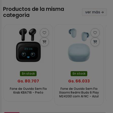
Productos de la misma
ver más
categoría
En stock
En stock
Gs. 80.707
Gs. 66.033
Fone de Ouvido Sem Fio
Fone de Ouvido Sem Fio
F
Krab KBA716 - Preto
Xiaomi Redmi Buds 6 Play
Me
M2420E1 com AI NC - Azul