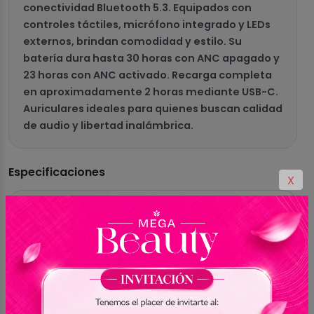
conectividad Bluetooth 5.3. Equipados con
controles táctiles, micrófono integrado y LEDs
externos, brindan comodidad y estilo. Su
batería dura hasta 30 horas con ANC apagado y
23 horas con ANC activado. Recarga completa
en aproximadamente 2 horas mediante USB-C.
Auriculares ideales para quienes buscan calidad
de audio y libertad inalámbrica.
Especificaciones
X
MARCA
QCY
MODELO
AilyBuds Pro BH23HT10A
COLOR
Negro
MICRÓFONO
Integrado