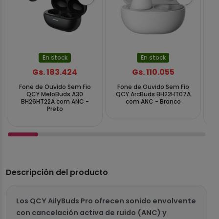
En stock
En stock
Gs. 183.424
Gs. 110.055
Fone de Ouvido Sem Fio
Fone de Ouvido Sem Fio
F
QCY MeloBuds A30
QCY ArcBuds BH22HT07A
BH26HT22A com ANC -
com ANC - Branco
Preto
Descripción del producto
Los QCY AilyBuds Pro ofrecen sonido envolvente
con cancelación activa de ruido (ANC) y