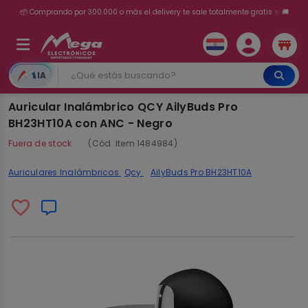
💳 ¡HASTA 24 CUOTAS SIN INTERÉS con tarjetas adheridas!
IA
Auricular Inalámbrico QCY AilyBuds Pro
BH23HT10A con ANC - Negro
Fuera de stock
(Cód. Item 1484984)
Auriculares Inalámbricos
Qcy
AilyBuds Pro BH23HT10A