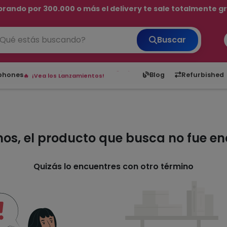
rando por 300.000 o más el delivery te sale totalmente gra
💳 ¡HASTA 24 CUOTAS SIN INTERÉS con tarjetas adheridas!
Buscar
¡Hasta en 24 cuotas sin interés!
Envíos rápidos a todo Paraguay.
6,050
5.20
1,900
1
tphones
Blog
Refurbished
¡Vea los Lanzamientos!
mos, el producto que busca no fue e
Quizás lo encuentres con otro término