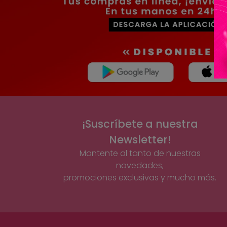
¡Suscríbete a nuestra
Newsletter!
Mantente al tanto de nuestras
novedades,
promociones exclusivas y mucho más.