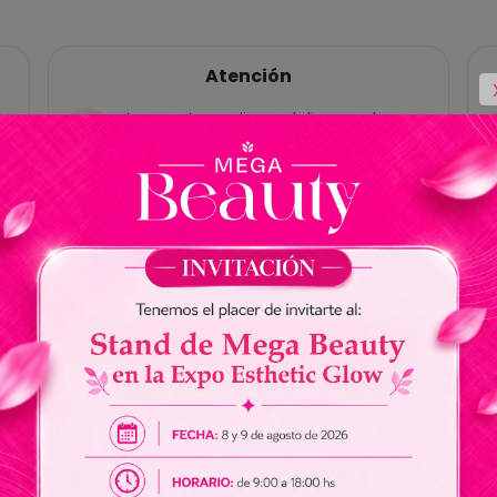
Atención
Las ventas online y delivery solo
están habilitadas para Paraguay, no
tenemos cuentas bancárias en
Brasil.
No somos responsables por envios
de dinero a nuestros vendedores.