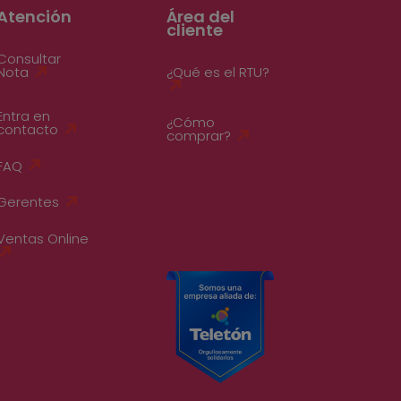
Atención
Área del
cliente
Consultar
Nota
¿Qué es el RTU?
Entra en
¿Cómo
contacto
comprar?
FAQ
Gerentes
Ventas Online