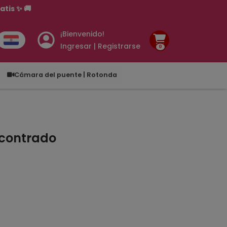
tis ✨ 🚚
¡Bienvenido!
Ingresar | Registrarse
0
.00
Cámara del puente | Rotonda
ncontrado