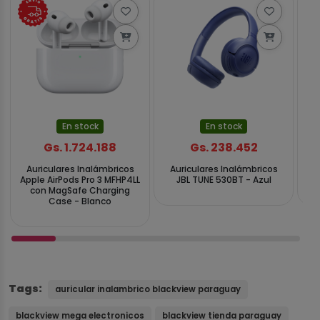
En stock
En stock
Gs. 1.724.188
Gs. 238.452
Auriculares Inalámbricos
Auriculares Inalámbricos
Apple AirPods Pro 3 MFHP4LL
JBL TUNE 530BT - Azul
Me
con MagSafe Charging
Case - Blanco
Tags:
auricular inalambrico blackview paraguay
blackview mega electronicos
blackview tienda paraguay