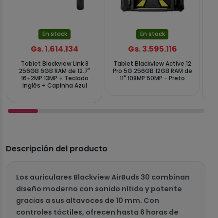
En stock
En stock
Gs. 1.614.134
Gs. 3.595.116
Tablet Blackview Link 8
Tablet Blackview Active 12
256GB 6GB RAM de 12.7"
Pro 5G 256GB 12GB RAM de
2
16+2MP 13MP + Teclado
11" 108MP 50MP - Preto
Inglês + Capinha Azul
Descripción del producto
Los auriculares Blackview AirBuds 30 combinan
diseño moderno con sonido nítido y potente
gracias a sus altavoces de 10 mm. Con
controles táctiles, ofrecen hasta 6 horas de