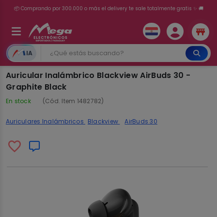
💳 ¡HASTA 24 CUOTAS SIN INTERÉS con tarjetas adheridas!
IA
Auricular Inalámbrico Blackview AirBuds 30 -
Graphite Black
En stock
(Cód. Item 1482782)
Auriculares Inalámbricos
Blackview
AirBuds 30