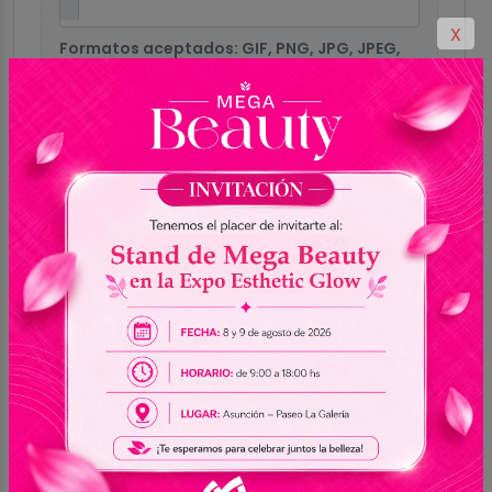
X
Formatos aceptados: GIF, PNG, JPG, JPEG,
WEBP
Enviar reseña
0.0
Sin reseñas
5
0
4
0
3
0
2
0
1
0