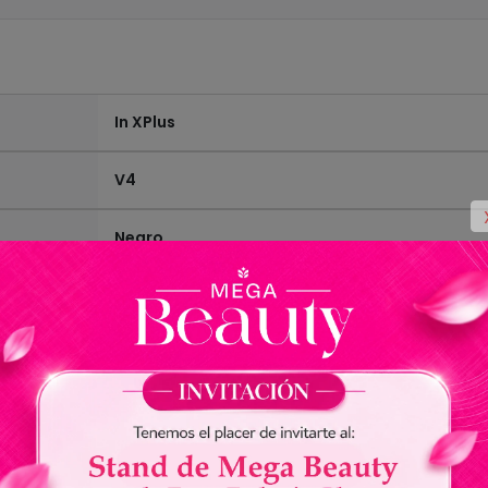
In XPlus
V4
Negro
16GB
2GB
Ver todas las especificaciones