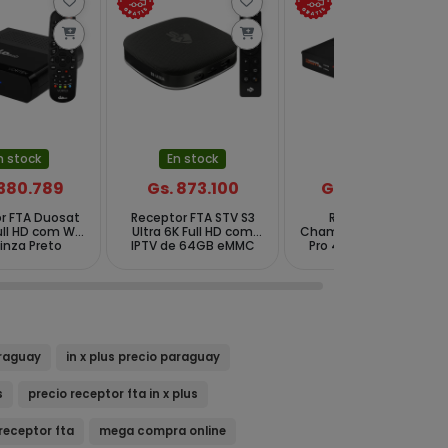
n stock
En stock
En stock
 380.789
Gs. 873.100
Gs. 380.789
r FTA Duosat
Receptor FTA STV S3
Receptor FTA
ull HD com Wi-
Ultra 6K Full HD com
Champions Infinity GX
Cinza Preto
IPTV de 64GB eMMC
Pro 4K Ultra HD com
4GB RAM - Preto
Wi-Fi - Preto
araguay
in x plus precio paraguay
s
precio receptor fta in x plus
receptor fta
mega compra online