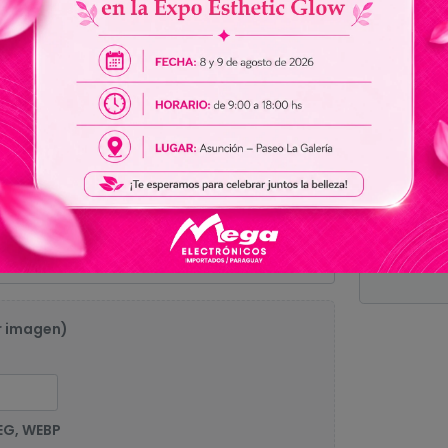
0.
Sin res
r imagen)
EG, WEBP