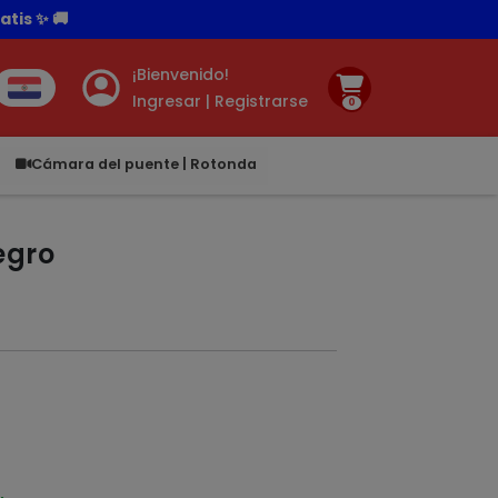
tis ✨ 🚚
¡Bienvenido!
Ingresar | Registrarse
0
.00
Cámara del puente | Rotonda
egro