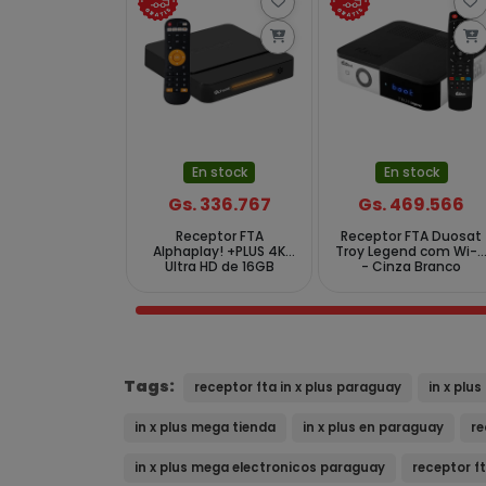
En stock
En stock
Gs. 336.767
Gs. 469.566
Receptor FTA
Receptor FTA Duosat
Alphaplay! +PLUS 4K
Troy Legend com Wi-F
Ultra HD de 16GB
- Cinza Branco
eMMC 2GB RAM - Preto
Tags:
receptor fta in x plus paraguay
in x plu
in x plus mega tienda
in x plus en paraguay
re
in x plus mega electronicos paraguay
receptor ft