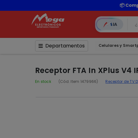
📦 Comp
IA
Departamentos
Celulares y Smar
Receptor FTA In XPlus V4 
En stock
(Cód. Item 1479966)
Receptor de TV D