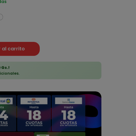
das
1
 al carrito
 Gs.!
icionales.