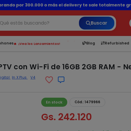
rando por 300.000 o más el delivery te sale totalmente gra
💳 ¡HASTA 24 CUOTAS SIN INTERÉS con tarjetas adheridas!
Buscar
6,050
5.24
1,900
1
¡Hasta en 24 cuotas sin interés!
tphones
Blog
Refurbished
Envíos rápidos a todo Paraguay.
¡Vea los Lanzamientos!
IPTV con Wi-Fi de 16GB 2GB RAM - N
igital
In X Plus
V4
En stock
Cód.: 1479966
Gs. 242.120