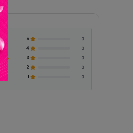
5
0
0
4
0
3
0
2
0
eñas
1
0