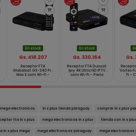
En stock
En stock
E
Gs. 418.207
Gs. 330.164
Gs.
Receptor FTA
Receptor FTA Duosat
Recepto
i
Globalsat GS-240 Pro
Ijoy 4K Ultra HD IPTV
Vortex F
Max S com Wi-Fi -
com Wi-Fi – Preto
Fi - 
Preto
s mega electronicos
in x plus tienda paraguay
comprar in x plus p
ceptor fta in x plus
mega electronicos in x plus
tienda con in x plu
a in x plus mega
mega electronicos paraguay
mega electronicos 