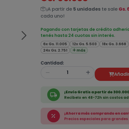
¡A partir de
5 unidades
te sale
Gs. 
cada uno!
Pagando con tarjetas de crédito adheri
tenés hasta 24 cuotas sin interés.
6x Gs. 11.005
12x Gs. 5.503
18x Gs. 3.668
24x Gs. 2.751
más
Cantidad:
Añadir
¡Envío Gratis a partir de 300.000
Recíbelo en 48-72h sin costos ad
¡Ahorra más comprando en can
Precios especiales para grandes