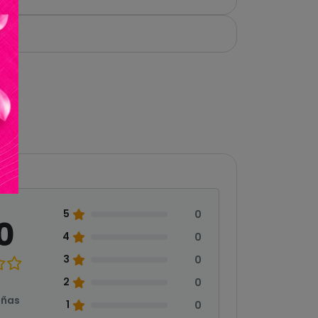
5
0
0
4
0
3
0
2
0
eñas
1
0