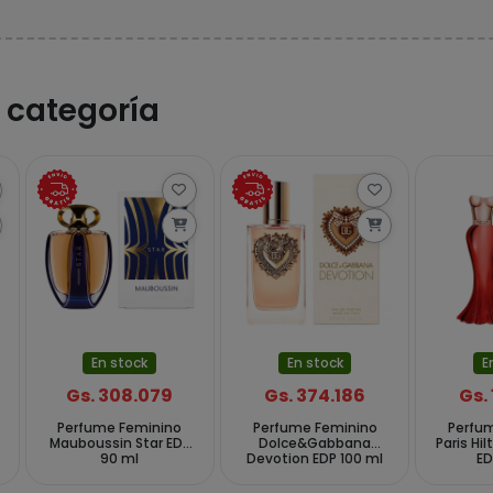
 categoría
En stock
En stock
E
Gs. 308.079
Gs. 374.186
Gs.
Perfume Feminino
Perfume Feminino
Perfu
Mauboussin Star EDP
Dolce&Gabbana
Paris Hi
90 ml
Devotion EDP 100 ml
ED