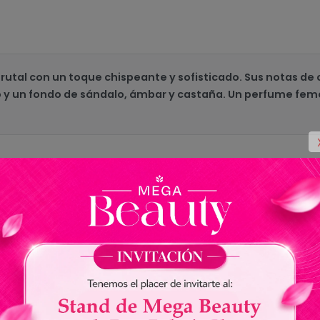
 frutal con un toque chispeante y sofisticado. Sus notas d
 y un fondo de sándalo, ámbar y castaña. Un perfume fe
Lattafa
HAYA
EDP
Floral Frutal