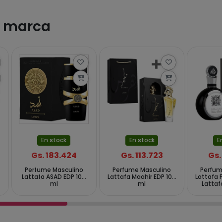
a marca
En stock
En stock
E
Gs. 183.424
Gs. 113.723
Gs.
Perfume Masculino
Perfume Masculino
Perfum
r
Lattafa ASAD EDP 100
Lattafa Maahir EDP 100
Lattafa 
ml
ml
Lattaf