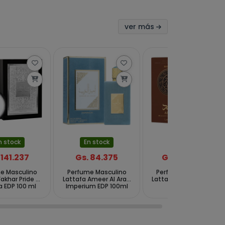
ver más
n stock
En stock
En stock
 141.237
Gs. 84.375
Gs. 256.794
e Masculino
Perfume Masculino
Perfume Masculino
Fakhar Pride of
Lattafa Ameer Al Arab
Lattafa Asad Bourbon
a EDP 100 ml
Imperium EDP 100ml
EDP 100 ml