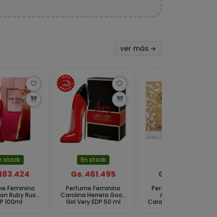
ver más
n stock
En stock
En stock
 183.424
Gs. 130.231
Gs. 461.495
me Feminino
Perfume Feminino
Perfume Feminino
lton Ruby Rush
ADYAN Norah
Carolina Herrera Good
P 100ml
Caramela EDP 100 ml
Girl Very EDP 50 ml