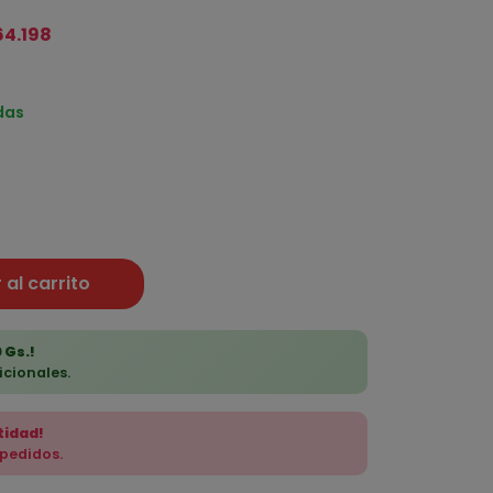
64.198
das
 al carrito
 Gs.!
icionales.
tidad!
 pedidos.