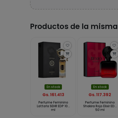
Productos de la misma
En stock
En stock
Gs. 161.413
Gs. 117.392
Perfume Feminino
Perfume Feminino
Lattafa SEHR EDP 100
Shakira Rojo Elixir EDP
ml
50 ml