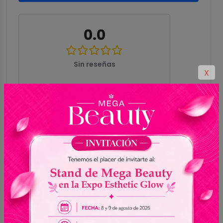
0.0
Sin reseñas
X
5
0
4
0
3
0
2
0
1
0