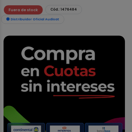
Cód.: 1476484
Fuera de stock
Distribuidor Oficial Audisat