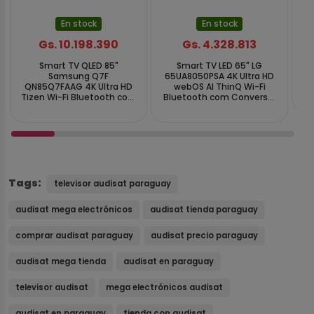
En stock
En stock
Gs. 10.198.390
Gs. 4.328.813
Smart TV QLED 85"
Smart TV LED 65" LG
Sm
Samsung Q7F
65UA8050PSA 4K Ultra HD
QN85Q7FAAG 4K Ultra HD
webOS AI ThinQ Wi-Fi
Tizen Wi-Fi Bluetooth com
Bluetooth com Conversor
Conversor Digital
Digital
Tags:
televisor audisat paraguay
audisat mega electrónicos
audisat tienda paraguay
comprar audisat paraguay
audisat precio paraguay
audisat mega tienda
audisat en paraguay
televisor audisat
mega electrónicos audisat
audisat en paraguay
tienda con audisat