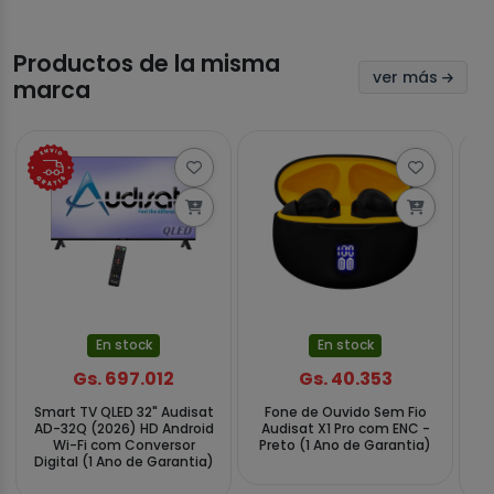
Productos de la misma
ver más
marca
En stock
En stock
Gs. 697.012
Gs. 40.353
Smart TV QLED 32" Audisat
Fone de Ouvido Sem Fio
Sp
AD-32Q (2026) HD Android
Audisat X1 Pro com ENC -
Wi-Fi com Conversor
Preto (1 Ano de Garantia)
B
Digital (1 Ano de Garantia)