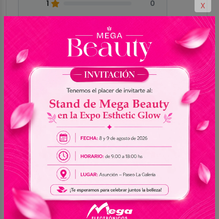
1
0
X
Aún no hay valoraciones
Sé el primero en compartir tu experiencia con
este producto
Productos de la misma
ver más
categoría