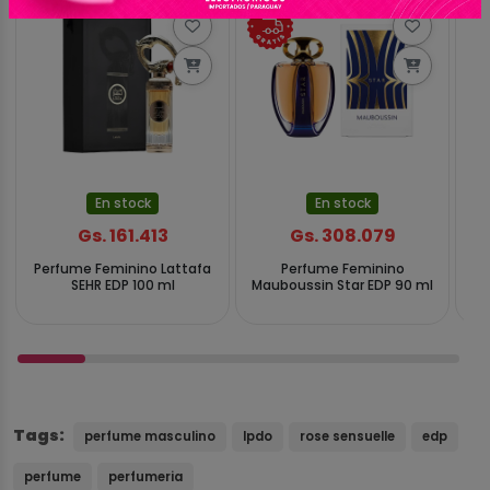
En stock
En stock
Gs. 161.413
Gs. 308.079
Perfume Feminino Lattafa
Perfume Feminino
P
SEHR EDP 100 ml
Mauboussin Star EDP 90 ml
No
Tags:
perfume masculino
lpdo
rose sensuelle
edp
perfume
perfumeria