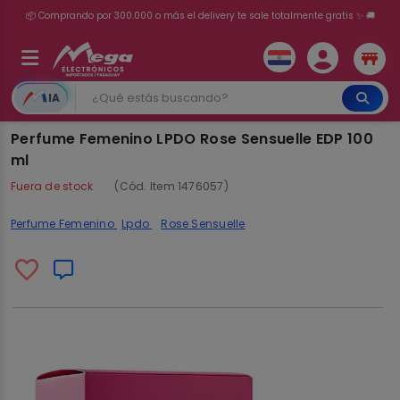
💳 ¡HASTA 24 CUOTAS SIN INTERÉS con tarjetas adheridas!
IA
Perfume Femenino LPDO Rose Sensuelle EDP 100
ml
Fuera de stock
(Cód. Item 1476057)
Perfume Femenino
Lpdo
Rose Sensuelle