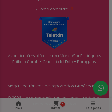
¿Cómo comprar?
Avenida Itá Yvaté esquina Monseñor Rodríguez,
Edificio Sarah - Ciudad del Este - Paraguay
Mega Electrónicos de Importadora Américas S.A
© 2026 | www.megaeletronicos.com - Todos los
Derechos Reservados
0
Inicio
Carrito
Categorias