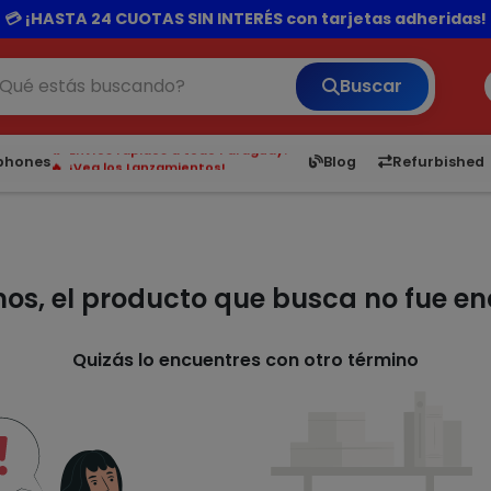
rando por 300.000 o más el delivery te sale totalmente gra
💳 ¡HASTA 24 CUOTAS SIN INTERÉS con tarjetas adheridas!
Buscar
¡Hasta en 24 cuotas sin interés!
Envíos rápidos a todo Paraguay.
6,050
5.21
1,900
1.
tphones
Blog
Refurbished
¡Vea los Lanzamientos!
mos, el producto que busca no fue e
Quizás lo encuentres con otro término