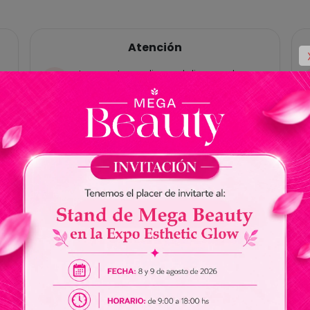
Atención
Las ventas online y delivery solo
están habilitadas para Paraguay, no
tenemos cuentas bancárias en
Brasil.
No somos responsables por envios
de dinero a nuestros vendedores.