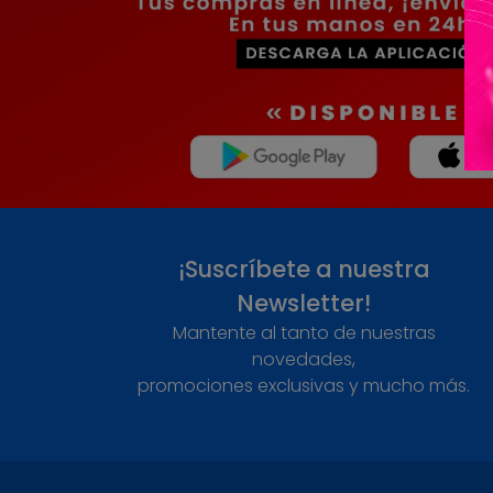
¡Suscríbete a nuestra
Newsletter!
Mantente al tanto de nuestras
novedades,
promociones exclusivas y mucho más.