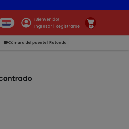
tis ✨ 🚚
¡Bienvenido!
Ingresar | Registrarse
0
00
Cámara del puente | Rotonda
ncontrado