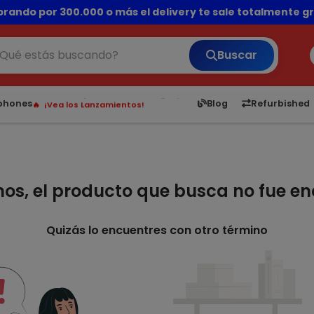
rando por 300.000 o más el delivery te sale totalmente gra
💳 ¡HASTA 24 CUOTAS SIN INTERÉS con tarjetas adheridas!
Buscar
¡Hasta en 24 cuotas sin interés!
Envíos rápidos a todo Paraguay.
6,050
5.23
1,900
1
tphones
Blog
Refurbished
¡Vea los Lanzamientos!
mos, el producto que busca no fue e
Quizás lo encuentres con otro término