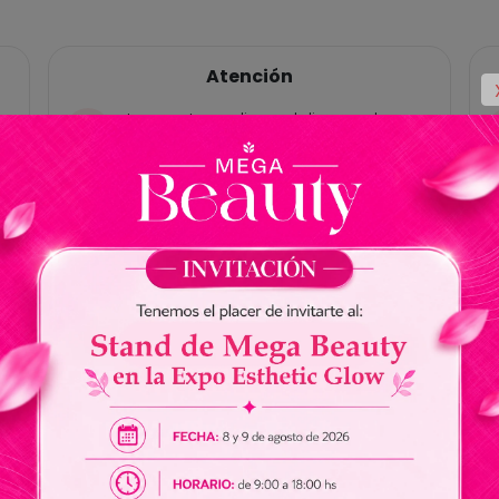
Atención
Las ventas online y delivery solo
están habilitadas para Paraguay, no
tenemos cuentas bancárias en
Brasil.
No somos responsables por envios
de dinero a nuestros vendedores.