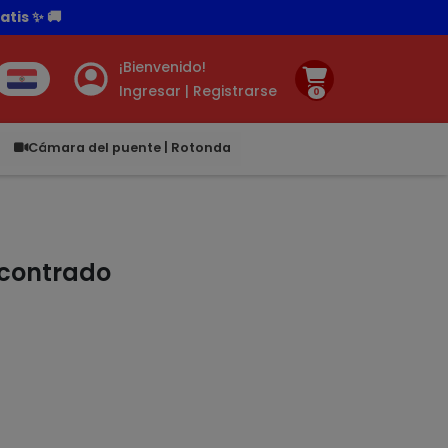
tis ✨ 🚚
¡Bienvenido!
Ingresar | Registrarse
0
.00
Cámara del puente | Rotonda
ncontrado