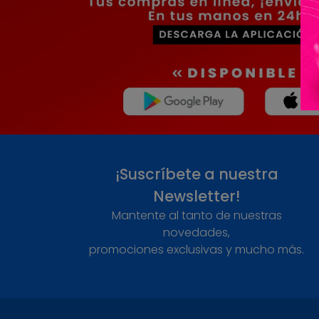
¡Suscríbete a nuestra
Newsletter!
Mantente al tanto de nuestras
novedades,
promociones exclusivas y mucho más.