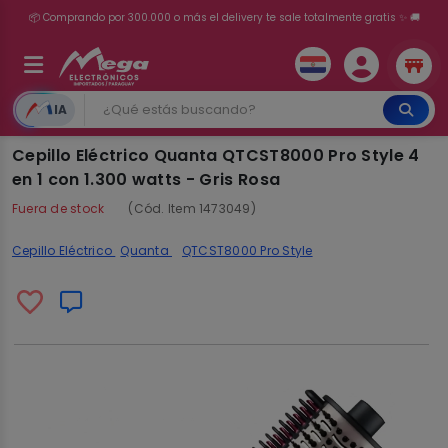
💳 ¡HASTA 24 CUOTAS SIN INTERÉS con tarjetas adheridas!
IA
Cepillo Eléctrico Quanta QTCST8000 Pro Style 4
en 1 con 1.300 watts - Gris Rosa
Fuera de stock
(Cód. Item 1473049)
Cepillo Eléctrico
Quanta
QTCST8000 Pro Style