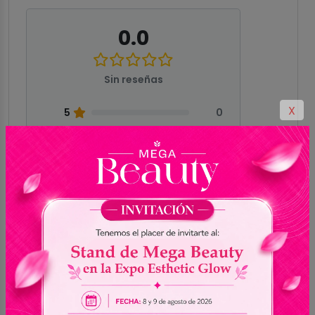
0.0
Sin reseñas
X
5
0
4
0
3
0
2
0
1
0