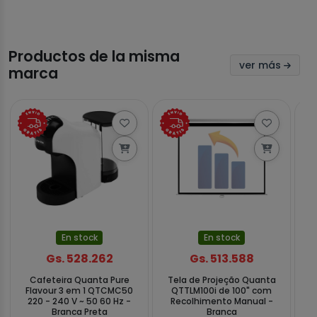
Productos de la misma
ver más
marca
En stock
En stock
Gs. 528.262
Gs. 513.588
Cafeteira Quanta Pure
Tela de Projeção Quanta
Um
Flavour 3 em 1 QTCMC50
QTTLM100i de 100" com
220 - 240 V ~ 50 60 Hz -
Recolhimento Manual -
wa
Branca Preta
Branca