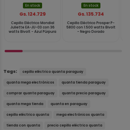
En stock
En stock
Gs. 124.729
Gs. 135.734
Cepillo Eléctrico Mondial
Cepillo Eléctrico Prosper P-
C
Juliette EA-JU-03 con 36
5800 con 1.500 watts Bivolt
Sl
watts Bivolt - Azul Púrpura
- Negro Dorado
Tags:
cepillo eléctrico quanta paraguay
quanta mega electrónicos
quanta tienda paraguay
comprar quanta paraguay
quanta precio paraguay
quanta mega tienda
quanta en paraguay
cepillo eléctrico quanta
mega electrónicos quanta
tienda con quanta
precio cepillo eléctrico quanta