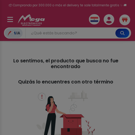
📦 Comprando por 300.000 o más el delivery te sale totalmente gratis ✨ 🚚
💳 ¡HASTA 24 CUOTAS SIN INTERÉS con tarjetas adheridas!
IA
Lo sentimos, el producto que busca no fue
encontrado
Quizás lo encuentres con otro término