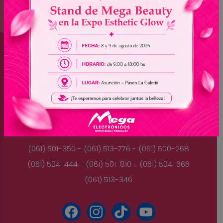
Brasil
(045) 3528-9053 - (045) 3528-8462
(045) 3025-7072 - (045) 3025-7736
(045) 3025-7713
Paraguay
(061) 501-350 - (061) 513-776 - (061) 500-268
(061) 504-444 - (061) 501-810 - (061) 504-666
(061) 513-346