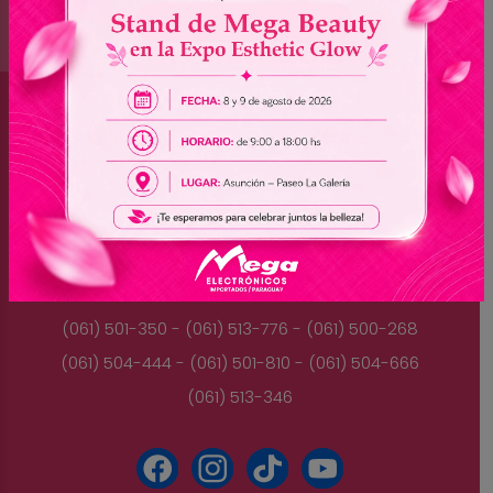
Brasil
(045) 3528-9053 - (045) 3528-8462
(045) 3025-7072 - (045) 3025-7736
(045) 3025-7713
Paraguay
(061) 501-350 - (061) 513-776 - (061) 500-268
(061) 504-444 - (061) 501-810 - (061) 504-666
(061) 513-346