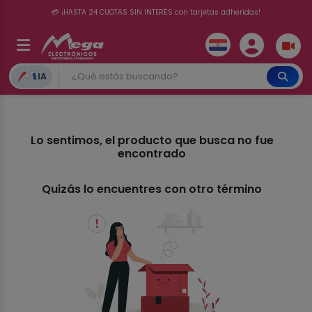
📦 Comprando por 300.000 o más el delivery te sale totalmente gratis ✨ 🚚
💳 ¡HASTA 24 CUOTAS SIN INTERÉS con tarjetas adheridas!
IA
Lo sentimos, el producto que busca no fue
encontrado
Quizás lo encuentres con otro término