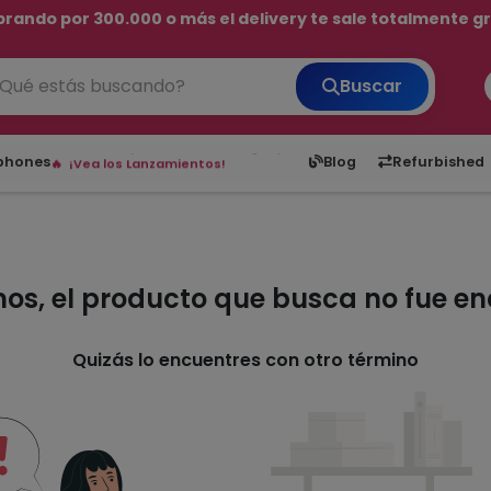
rando por 300.000 o más el delivery te sale totalmente gra
💳 ¡HASTA 24 CUOTAS SIN INTERÉS con tarjetas adheridas!
Buscar
¡Hasta en 24 cuotas sin interés!
Envíos rápidos a todo Paraguay.
6,050
5.20
1,900
1
tphones
Blog
Refurbished
¡Vea los Lanzamientos!
mos, el producto que busca no fue e
Quizás lo encuentres con otro término