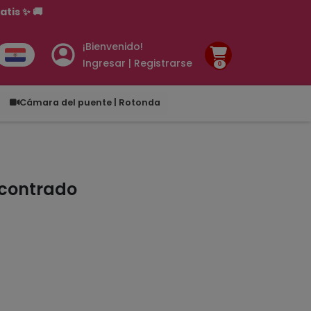
tis ✨ 🚚
¡Bienvenido!
Ingresar | Registrarse
0
.00
Cámara del puente | Rotonda
ncontrado