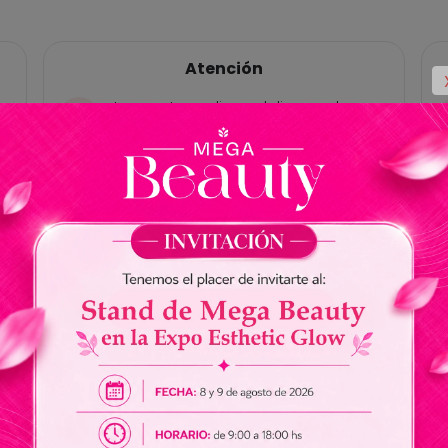
Atención
Las ventas online y delivery solo
están habilitadas para Paraguay, no
tenemos cuentas bancárias en
Brasil.
No somos responsables por envios
de dinero a nuestros vendedores.