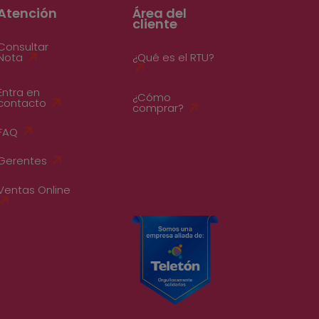
Atención
Área del
cliente
Consultar
Nota
¿Qué es el RTU?
Entra en
¿Cómo
contacto
comprar?
FAQ
Gerentes
Ventas Online