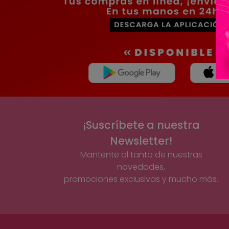
¡Suscríbete a nuestra
Newsletter!
Mantente al tanto de nuestras
novedades,
promociones exclusivas y mucho más.