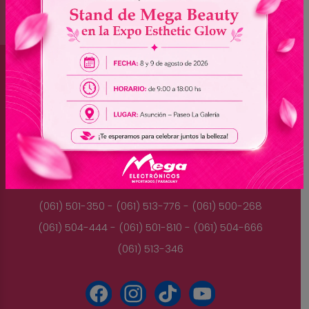
Brasil
(045) 3528-9053 - (045) 3528-8462
(045) 3025-7072 - (045) 3025-7736
(045) 3025-7713
Paraguay
(061) 501-350 - (061) 513-776 - (061) 500-268
(061) 504-444 - (061) 501-810 - (061) 504-666
(061) 513-346