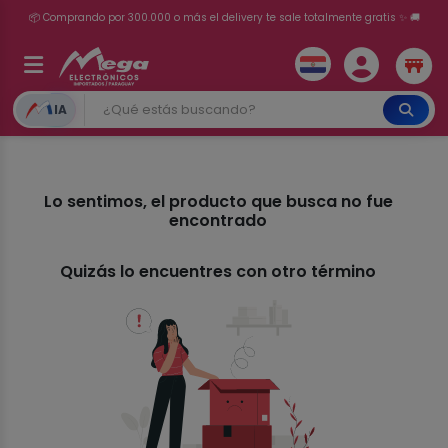
📦 Comprando por 300.000 o más el delivery te sale totalmente gratis ✨ 🚚
💳 ¡HASTA 24 CUOTAS SIN INTERÉS con tarjetas adheridas!
IA
Lo sentimos, el producto que busca no fue
encontrado
Quizás lo encuentres con otro término