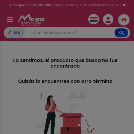
📦 Comprando por 300.000 o más el delivery te sale totalmente gratis ✨ 🚚
💳 ¡HASTA 24 CUOTAS SIN INTERÉS con tarjetas adheridas!
IA
Lo sentimos, el producto que busca no fue
encontrado
Quizás lo encuentres con otro término