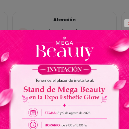
Atención
Las ventas online y delivery solo
están habilitadas para Paraguay, no
tenemos cuentas bancárias en
Brasil.
No somos responsables por envios
de dinero a nuestros vendedores.