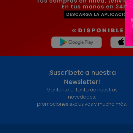
¡Suscríbete a nuestra
Newsletter!
Mantente al tanto de nuestras
novedades,
promociones exclusivas y mucho más.