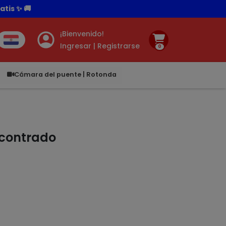
tis ✨ 🚚
¡Bienvenido!
Ingresar | Registrarse
0
.00
Cámara del puente | Rotonda
ncontrado