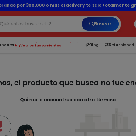
rando por 300.000 o más el delivery te sale totalmente gra
💳 ¡HASTA 24 CUOTAS SIN INTERÉS con tarjetas adheridas!
Buscar
¡Hasta en 24 cuotas sin interés!
Envíos rápidos a todo Paraguay.
6,050
5.22
1,900
1
tphones
Blog
Refurbished
¡Vea los Lanzamientos!
mos, el producto que busca no fue e
Quizás lo encuentres con otro término