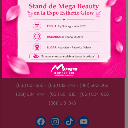
Brasil
(045) 3528-9053 - (045) 3528-8462
(045) 3025-7072 - (045) 3025-7736
(045) 3025-7713
Paraguay
(061) 501-350 - (061) 513-776 - (061) 500-268
(061) 504-444 - (061) 501-810 - (061) 504-666
(061) 513-346