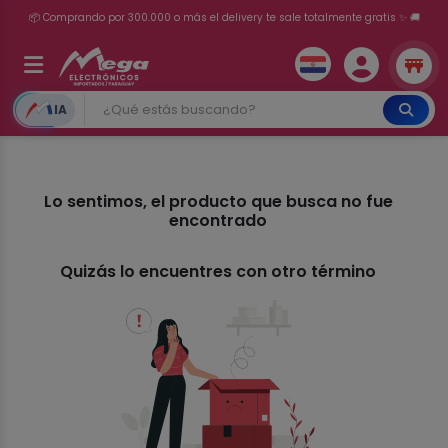
📦 Comprando por 300.000 o más el delivery te sale totalmente gratis ✨ 🚚
💳 ¡HASTA 24 CUOTAS SIN INTERÉS con tarjetas adheridas!
IA
Lo sentimos, el producto que busca no fue
encontrado
Quizás lo encuentres con otro término