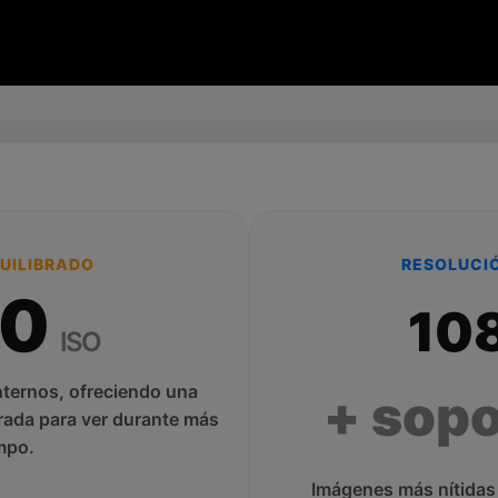
QUILIBRADO
RESOLUCIÓ
00
10
ISO
nternos, ofreciendo una
+ sopo
rada para ver durante más
mpo.
Imágenes más nítidas 