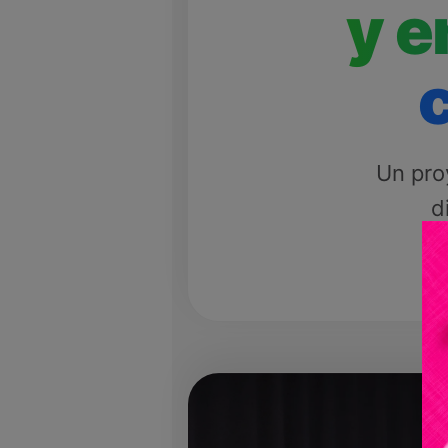
y e
Un pro
d