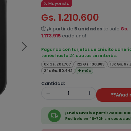
% Mayorista
Gs. 1.210.600
¡A partir de
5 unidades
te sale
Gs.
1.173.915
cada uno!
Pagando con tarjetas de crédito adheri
tenés hasta 24 cuotas sin interés.
6x Gs. 201.767
12x Gs. 100.883
18x Gs. 67
24x Gs. 50.442
más
Cantidad:
Añadir
¡Envío Gratis a partir de 300.000
Recíbelo en 48-72h sin costos ad