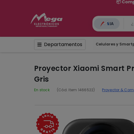
IA
Departamentos
Celulares y Smar
Proyector Xiaomi Smart P
Gris
En stock
(Cód. Item 1466522)
Proyector & Co