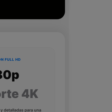
N FULL HD
80p
rte 4K
y detalladas para una