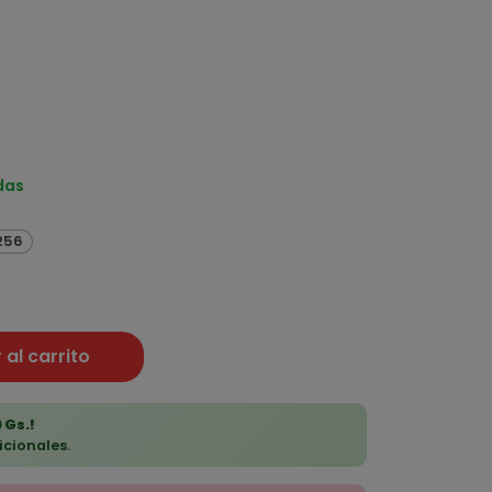
das
.256
 al carrito
 Gs.!
icionales.