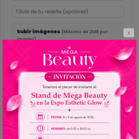
Subir imágenes
(Máximo de 2MB por
X
imagen)
Hasta 5 imágenes
Formatos aceptados: GIF, PNG, JPG, JPEG,
WEBP
Enviar reseña
0.0