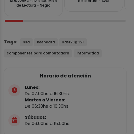
KDNV256G-J12 3.300 MB s
de Lectura - Azul
de Lectura - Negro
Tags:
ssd
keepdata
kds128g-l21
componentes para computadora
informatica
Horario de atención
Lunes:
De 07:00hs a 16:30hs.
Martes a Viernes:
De 06:30hs a 16:30hs.
Sábados:
De 06:00hs a 15:00hs.