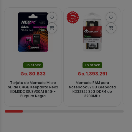
En stock
En stock
Gs. 80.633
Gs. 1.393.291
Tarjeta de Memoria Micro
Memoria RAM para
T
SD de 64GB Keepdata Neox
Notebook 32GB Keepdata
S
KDMSDC10U3V30A1 64G -
KD32S22 32G DDR4 de
Purpura Negra
3200MHz