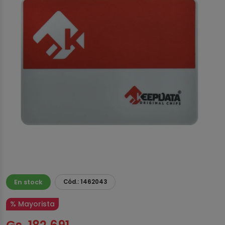
En stock
Cód.: 1462043
% Mayorista