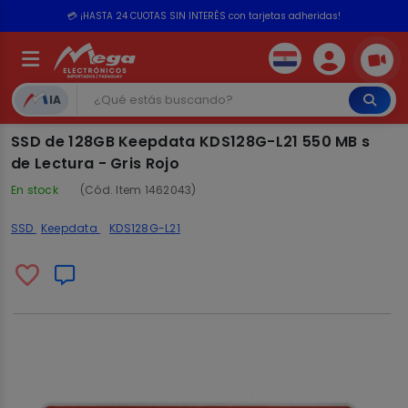
💳 ¡HASTA 24 CUOTAS SIN INTERÉS con tarjetas adheridas!
IA
SSD de 128GB Keepdata KDS128G-L21 550 MB s
de Lectura - Gris Rojo
En stock
(Cód. Item 1462043)
SSD
Keepdata
KDS128G-L21