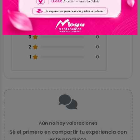
Sin reseñas
5
0
4
0
3
0
2
0
1
0
Aún no hay valoraciones
Sé el primero en compartir tu experiencia con
este producto