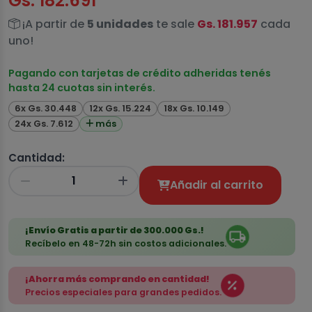
Gs. 182.691
¡A partir de
5 unidades
te sale
Gs. 181.957
cada
uno!
Pagando con tarjetas de crédito adheridas tenés
hasta 24 cuotas sin interés.
6x Gs. 30.448
12x Gs. 15.224
18x Gs. 10.149
24x Gs. 7.612
más
Cantidad:
Añadir al carrito
¡Envío Gratis a partir de 300.000 Gs.!
Recíbelo en 48-72h sin costos adicionales.
¡Ahorra más comprando en cantidad!
Precios especiales para grandes pedidos.