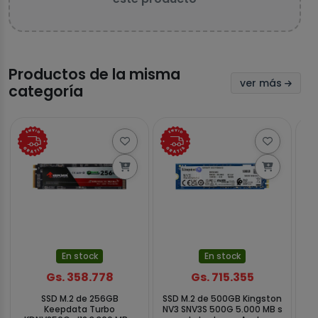
Productos de la misma
ver más
categoría
En stock
En stock
Gs. 358.778
Gs. 715.355
SSD M.2 de 256GB
SSD M.2 de 500GB Kingston
SS
Keepdata Turbo
NV3 SNV3S 500G 5.000 MB s
SD