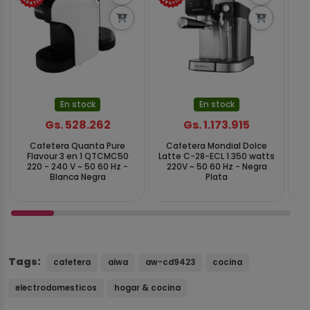
En stock
En stock
Gs. 528.262
Gs. 1.173.915
Cafetera Quanta Pure
Cafetera Mondial Dolce
Flavour 3 en 1 QTCMC50
Latte C-28-ECL 1.350 watts
F
220 - 240 V ~ 50 60 Hz -
220V ~ 50 60 Hz - Negra
2
Blanca Negra
Plata
Tags:
cafetera
aiwa
aw-cd9423
cocina
electrodomesticos
hogar & cocina