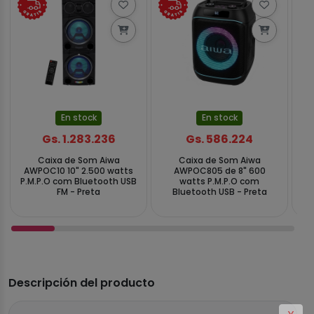
En stock
En stock
Gs. 1.283.236
Gs. 586.224
Caixa de Som Aiwa
Caixa de Som Aiwa
AWPOC10 10" 2.500 watts
AWPOC805 de 8" 600
P.M.P.O com Bluetooth USB
watts P.M.P.O com
FM - Preta
Bluetooth USB - Preta
B
Descripción del producto