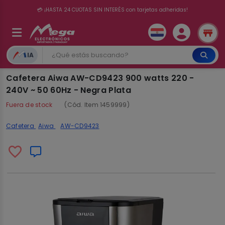
💳 ¡HASTA 24 CUOTAS SIN INTERÉS con tarjetas adheridas!
IA
Cafetera Aiwa AW-CD9423 900 watts 220 -
240V ~ 50 60Hz - Negra Plata
Fuera de stock
(Cód. Item 1459999)
Cafetera
Aiwa
AW-CD9423