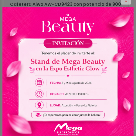
X
Cafetera Aiwa AW-CD9423 con potencia de 900
watts. Incluye jarra de vidrio con sistema
antigoteo, filtro permanente removible para
facilitar la limpieza, indicador de nivel de agua y
base calefactora para mantener el café
caliente. Permite programar la preparación con
anticipación y tiene protección contra
ebullición. La función Aroma permite elegir la
intensidad del café. Botones:
Encendido/Apagado, Aroma y Programa.
Voltaje: 220–240V ~ 50/60 Hz. Pantalla LCD con
visualización de horas y minutos.
Especificaciones
MARCA
Aiwa
MODELO
AW-CD9423