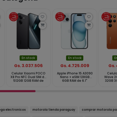
En stock
En stock
E
Gs. 3.037.506
Gs. 4.725.009
Gs.
Celular Xiaomi POCO
Apple iPhone 15 A3090
Celula
X8 Pro NFC Dual SIM de
Nano + eSIM 128GB
Wave 2C
512GB 12GB RAM de
6GB RAM de 6.1"
32GB 3
6.59" 50+8MP 20MP -
48+12MP 12MP - Blue
5MP 2
Preto (Global)
O
ga electronicos
motorola tienda paraguay
comprar motorola p