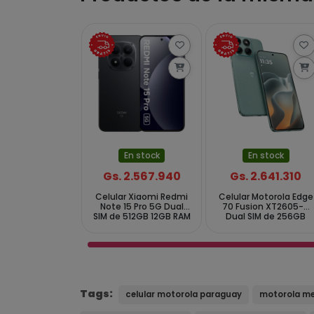
En stock
En stock
Gs. 2.567.940
Gs. 2.641.310
Celular Xiaomi Redmi
Celular Motorola Edge
Note 15 Pro 5G Dual
70 Fusion XT2605-4
SIM de 512GB 12GB RAM
Dual SIM de 256GB
de 6.83" 200+8MP
8GB RAM de 6.78"
20MP - Preto (Global)
50+13MP 32MP -
Pantone Blue Surf
Tags:
celular motorola paraguay
motorola me