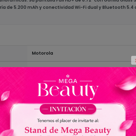
tería de 5.200 mAh y conectividad Wi-Fi dual y Bluetooth 5
Motorola
Moto G15 XT2521-2
Verde
256GB
4GB + 8GB de Memoria Virtual (Opcional)