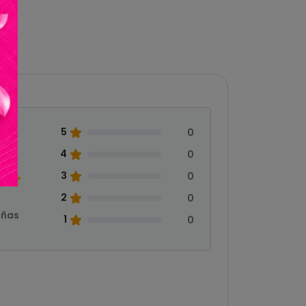
5
0
0
4
0
3
0
2
0
eñas
1
0