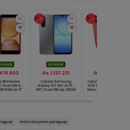
n stock
En stock
En stock
 476.903
Gs. 1.137.231
Gs. 1.181.252
r Blackview
Celular Samsung
Celular Motorola Moto
 Dual SIM de
Galaxy A17 SM-A175F
G35 5G XT2433-2 NFC
GB RAM de 5"
NFC Dual SIM de 128GB
Nano + eSIM de 256GB
MP - Blaze
4GB RAM de 6.7"
4GB RAM de 6.72"
range
50+5+2MP 13MP - Gray
50+8MP 16MP - Laranja
araguay
motorola precio paraguay