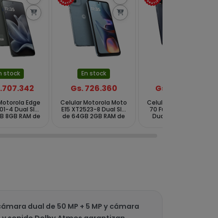
n stock
En stock
En stock
2.707.342
Gs. 726.360
Gs. 2.641.310
Motorola Edge
Celular Motorola Moto
Celular Motorola Edge
01-4 Dual SIM
E15 XT2523-8 Dual SIM
70 Fusion XT2605-4
B 8GB RAM de
de 64GB 2GB RAM de
Dual SIM de 256GB
0+50MP 50MP -
6.67" 32MP 8MP - Azul
8GB RAM de 6.78"
 Gadget Gray
Cantera
50+13MP 32MP -
Pantone Silhouette
cámara dual de 50 MP + 5 MP y cámara
s 3 y sonido Dolby Atmos garantizan