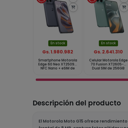
En stock
En stock
Gs. 1.980.982
Gs. 2.641.310
Smartphone Motorola
Celular Motorola Edge
Edge 60 Neo XT2509-1
70 Fusion XT2605-4
NFC Nano + eSIM de
Dual SIM de 256GB
256GB 8GB RAM de
8GB RAM de 6.78"
6.36" 50+13+10MP 32MP
50+13MP 32MP -
- Pantone Grisaille
Pantone Blue Surf
(CX Slim)
Descripción del producto
El Motorola Moto G15 ofrece rendimiento
frontal de 8 MP, captura fotos nítidas y 