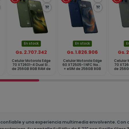
En stock
En stock
E
Gs. 2.707.342
Gs. 1.826.906
Gs. 
Celular Motorola Edge
Celular Motorola Edge
Celular 
70 XT2601-4 Dual SIM
60 XT2505-1 NFC Nano
70 XT26
de 256GB 8GB RAM de
+ eSIM de 256GB 8GB
de 256G
6.67" 50+50MP 50MP -
RAM de 6.67"
6.67" 5
Pantone Bronze Green
50+50+10MP 50MP -
Pantone
Pantone Gibraltar Sea
(CX Slim)
 confiable y una experiencia multimedia envolvente. Con 
panorámicas. Su pantalla Full HD+ de 6.72" con Gorilla Glas