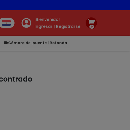
tis ✨ 🚚
¡Bienvenido!
Ingresar | Registrarse
0
00
Cámara del puente | Rotonda
ncontrado