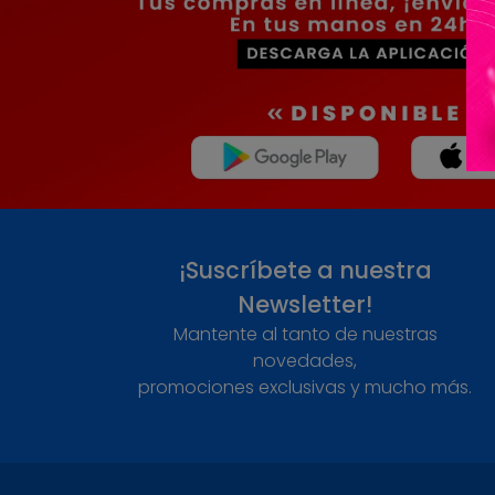
¡Suscríbete a nuestra
Newsletter!
Mantente al tanto de nuestras
novedades,
promociones exclusivas y mucho más.