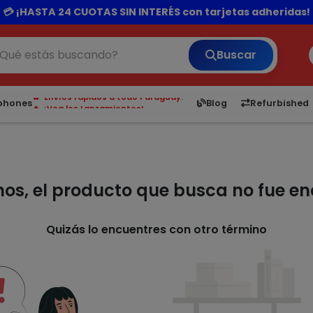
rando por 300.000 o más el delivery te sale totalmente gra
💳 ¡HASTA 24 CUOTAS SIN INTERÉS con tarjetas adheridas!
Buscar
¡Hasta en 24 cuotas sin interés!
Envíos rápidos a todo Paraguay.
6,050
5.21
1,900
1.
tphones
Blog
Refurbished
¡Vea los Lanzamientos!
mos, el producto que busca no fue e
Quizás lo encuentres con otro término