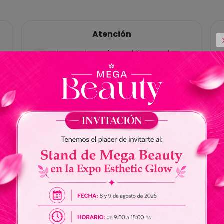
Atención
Las ventas online y delivery solo
están habilitadas para Paraguay, no
tenemos cuentas bancárias en
Brasil.
No somos responsables por envios
de dinero a nuestros vendedores.