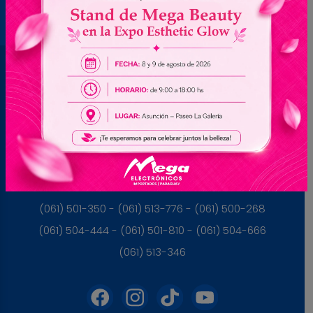
Brasil
(045) 3528-9053 - (045) 3528-8462
(045) 3025-7072 - (045) 3025-7736
(045) 3025-7713
Paraguay
(061) 501-350 - (061) 513-776 - (061) 500-268
(061) 504-444 - (061) 501-810 - (061) 504-666
(061) 513-346