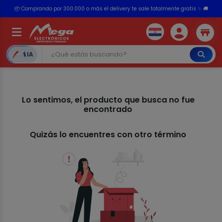
📦 Comprando por 300.000 o más el delivery te sale totalmente gratis ✨ 🚚
💳 ¡HASTA 24 CUOTAS SIN INTERÉS con tarjetas adheridas!
IA
Lo sentimos, el producto que busca no fue
encontrado
Quizás lo encuentres con otro término