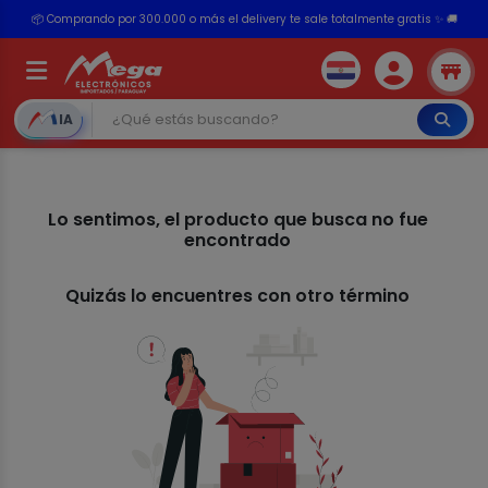
📦 Comprando por 300.000 o más el delivery te sale totalmente gratis ✨ 🚚
💳 ¡HASTA 24 CUOTAS SIN INTERÉS con tarjetas adheridas!
IA
Lo sentimos, el producto que busca no fue
encontrado
Quizás lo encuentres con otro término