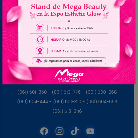
Brasil
(045) 3528-9053 - (045) 3528-8462
(045) 3025-7072 - (045) 3025-7736
(045) 3025-7713
Paraguay
(061) 501-350 - (061) 513-776 - (061) 500-268
(061) 504-444 - (061) 501-810 - (061) 504-666
(061) 513-346