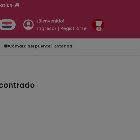
tis ✨ 🚚
¡Bienvenido!
Ingresar | Registrarse
0
.00
Cámara del puente | Rotonda
ncontrado