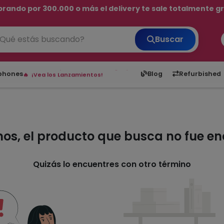
rando por 300.000 o más el delivery te sale totalmente gra
💳 ¡HASTA 24 CUOTAS SIN INTERÉS con tarjetas adheridas!
Buscar
¡Hasta en 24 cuotas sin interés!
Envíos rápidos a todo Paraguay.
6,050
5.20
1,900
1
tphones
Blog
Refurbished
¡Vea los Lanzamientos!
mos, el producto que busca no fue e
Quizás lo encuentres con otro término