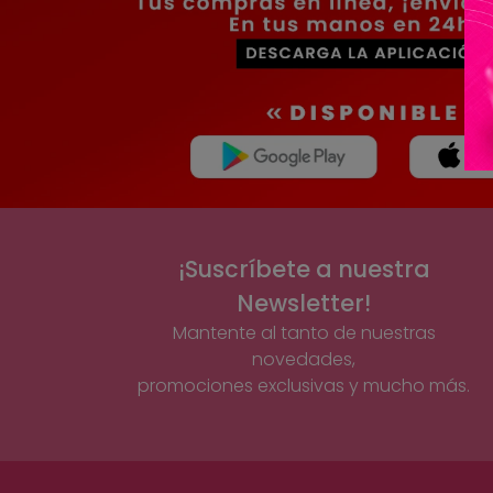
¡Suscríbete a nuestra
Newsletter!
Mantente al tanto de nuestras
novedades,
promociones exclusivas y mucho más.