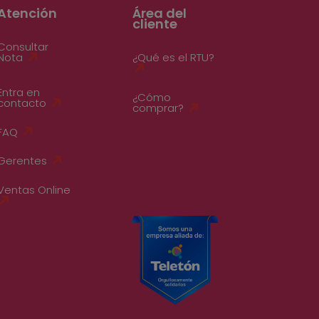
Atención
Área del
cliente
Consultar
Nota
¿Qué es el RTU?
Entra en
¿Cómo
contacto
comprar?
FAQ
Gerentes
Ventas Online