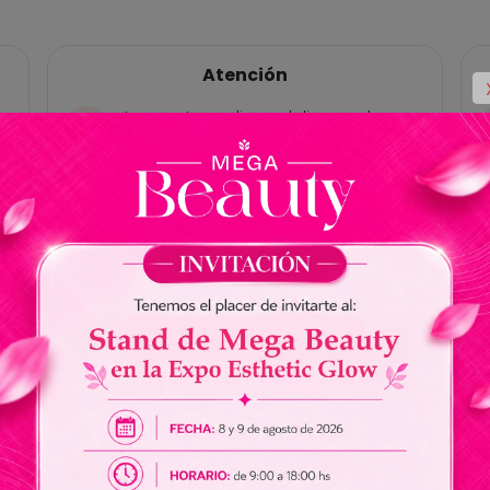
Atención
Las ventas online y delivery solo
están habilitadas para Paraguay, no
tenemos cuentas bancárias en
Brasil.
No somos responsables por envios
de dinero a nuestros vendedores.