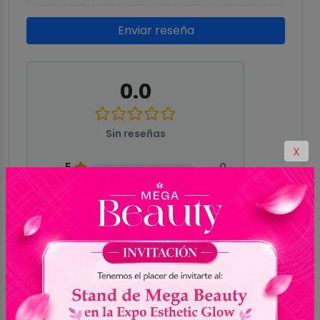
Enviar reseña
0.0
Sin reseñas
X
5
0
4
0
3
0
2
0
1
0