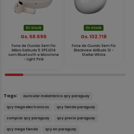
En stock
En stock
Gs. 58.696
Gs. 102.718
Fone de Ouvido Sem Fio
Fone de Ouvido Sem Fio
F
Mibro Earbuds 5 XPEJ014
Blackview AirBuds 13 -
Q
com Bluetooth e Microfone
Stellar White
- Light Pink
Tags:
auricular inalambrico qcy paraguay
qcy mega electronicos
qcy tienda paraguay
comprar qcy paraguay
qcy precio paraguay
qcy mega tienda
qcy en paraguay