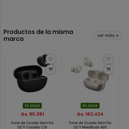
Productos de la misma
ver más
marca
En stock
En stock
Gs. 95.381
Gs. 183.424
Fone de Ouvido Sem Fio
Fone de Ouvido Sem Fio
F
QCY Crossky C10
QCY MeloBuds A30
Q