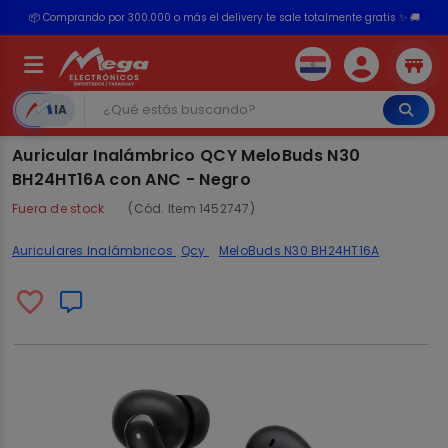
📦 Comprando por 300.000 o más el delivery te sale totalmente gratis ✨ 🚚
💳 ¡HASTA 24 CUOTAS SIN INTERÉS con tarjetas adheridas!
IA
Auricular Inalámbrico QCY MeloBuds N30
BH24HT16A con ANC - Negro
Fuera de stock
(Cód. Item 1452747)
Auriculares Inalámbricos
Qcy
MeloBuds N30 BH24HT16A