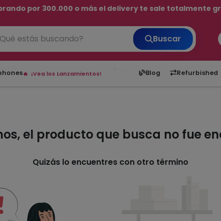
rando por 300.000 o más el delivery te sale totalmente gra
💳 ¡HASTA 24 CUOTAS SIN INTERÉS con tarjetas adheridas!
Buscar
¡Hasta en 24 cuotas sin interés!
Envíos rápidos a todo Paraguay.
6,050
5.22
1,900
1
tphones
Blog
Refurbished
¡Vea los Lanzamientos!
mos, el producto que busca no fue e
Quizás lo encuentres con otro término