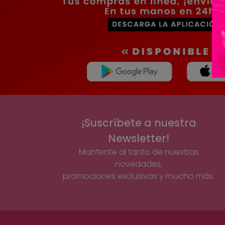
¡Suscríbete a nuestra
Newsletter!
Mantente al tanto de nuestras
novedades,
promociones exclusivas y mucho más.