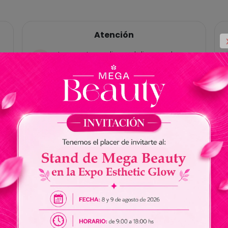
Atención
Las ventas online y delivery solo
están habilitadas para Paraguay, no
tenemos cuentas bancárias en
Brasil.
No somos responsables por envios
de dinero a nuestros vendedores.