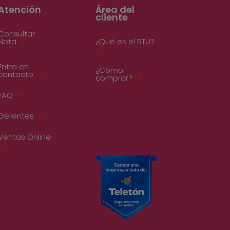
Atención
Área del
cliente
Consultar
Nota
¿Qué es el RTU?
Entra en
¿Cómo
contacto
comprar?
FAQ
Gerentes
Ventas Online