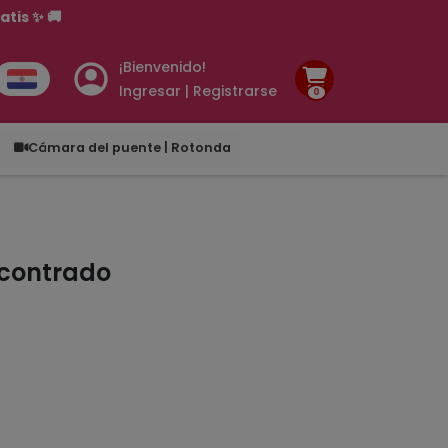
tis ✨ 🚚
¡Bienvenido!
Ingresar | Registrarse
0
.00
Cámara del puente | Rotonda
ncontrado