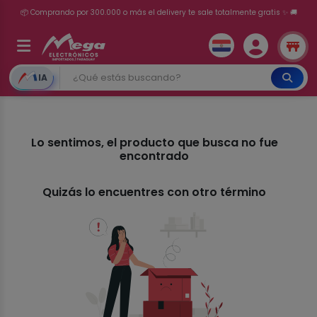
📦 Comprando por 300.000 o más el delivery te sale totalmente gratis ✨ 🚚
💳 ¡HASTA 24 CUOTAS SIN INTERÉS con tarjetas adheridas!
IA
Lo sentimos, el producto que busca no fue
encontrado
Quizás lo encuentres con otro término