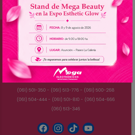
Brasil
(045) 3528-9053 - (045) 3528-8462
(045) 3025-7072 - (045) 3025-7736
(045) 3025-7713
Paraguay
(061) 501-350 - (061) 513-776 - (061) 500-268
(061) 504-444 - (061) 501-810 - (061) 504-666
(061) 513-346