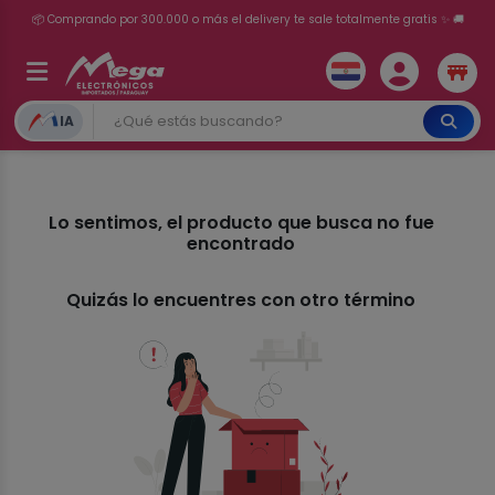
📦 Comprando por 300.000 o más el delivery te sale totalmente gratis ✨ 🚚
💳 ¡HASTA 24 CUOTAS SIN INTERÉS con tarjetas adheridas!
IA
Lo sentimos, el producto que busca no fue
encontrado
Quizás lo encuentres con otro término