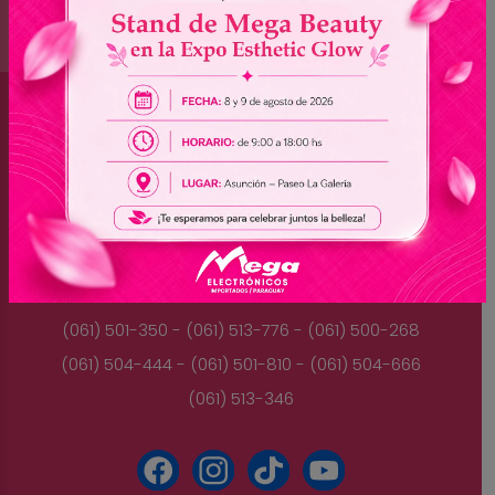
Brasil
(045) 3528-9053 - (045) 3528-8462
(045) 3025-7072 - (045) 3025-7736
(045) 3025-7713
Paraguay
(061) 501-350 - (061) 513-776 - (061) 500-268
(061) 504-444 - (061) 501-810 - (061) 504-666
(061) 513-346