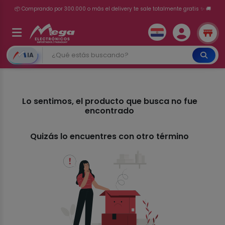
📦 Comprando por 300.000 o más el delivery te sale totalmente gratis ✨ 🚚
💳 ¡HASTA 24 CUOTAS SIN INTERÉS con tarjetas adheridas!
IA
Lo sentimos, el producto que busca no fue
encontrado
Quizás lo encuentres con otro término