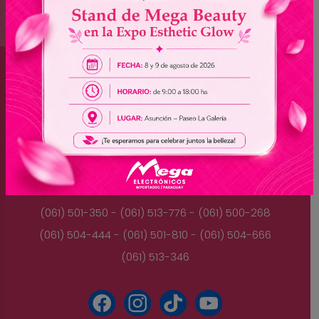
Brasil
(045) 3528-9053 - (045) 3528-8462
(045) 3025-7072 - (045) 3025-7736
(045) 3025-7713
Paraguay
(061) 501-350 - (061) 513-776 - (061) 500-268
(061) 504-444 - (061) 501-810 - (061) 504-666
(061) 513-346