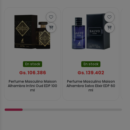
En stock
En stock
Gs. 106.386
Gs. 139.402
Perfume Masculino Maison
Perfume Masculino Maison
Pe
Alhambra Infini Oud EDP 100
Alhambra Salvo Elixir EDP 60
A
ml
ml