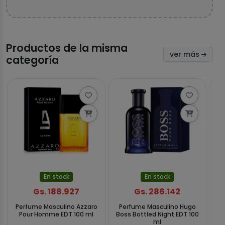
Productos de la misma
ver más
categoría
En stock
En stock
Gs. 188.927
Gs. 286.142
Perfume Masculino Azzaro
Perfume Masculino Hugo
Pour Homme EDT 100 ml
Boss Bottled Night EDT 100
M
ml