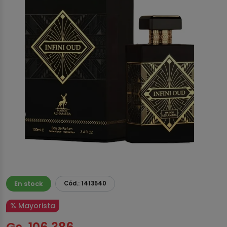
En stock
Cód.: 1413540
% Mayorista