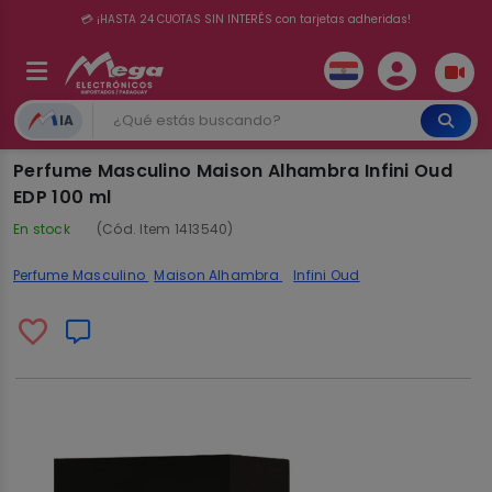
📦 Comprando por 300.000 o más el delivery te sale totalmente gratis ✨ 🚚
💳 ¡HASTA 24 CUOTAS SIN INTERÉS con tarjetas adheridas!
IA
Perfume Masculino Maison Alhambra Infini Oud
EDP 100 ml
En stock
(Cód. Item 1413540)
Perfume Masculino
Maison Alhambra
Infini Oud