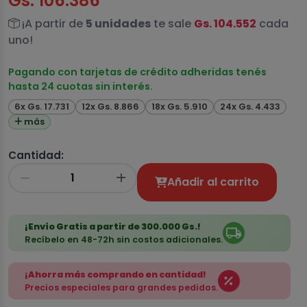
Gs. 106.386
¡A partir de
5 unidades
te sale
Gs. 104.552
cada
uno!
Pagando con tarjetas de crédito adheridas tenés
hasta 24 cuotas sin interés.
6x Gs. 17.731
12x Gs. 8.866
18x Gs. 5.910
24x Gs. 4.433
más
Cantidad:
Añadir al carrito
¡Envío Gratis a partir de 300.000 Gs.!
Recíbelo en 48-72h sin costos adicionales.
¡Ahorra más comprando en cantidad!
Precios especiales para grandes pedidos.