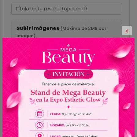
Subir imágenes
(Máximo de 2MB por
X
imagen)
Hasta 5 imágenes
Formatos aceptados: GIF, PNG, JPG, JPEG,
WEBP
Enviar reseña
0.0
Sin reseñas