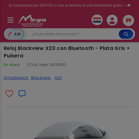
💳 ¡HASTA 24 CUOTAS SIN INTERÉS con tarjetas adheridas!
IA
Reloj Blackview X20 con Bluetooth - Plata Gris +
Pulsera
En stock
(Cód. Item 1401554)
Smartwatch
Blackview
X20