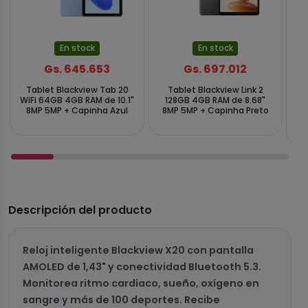
En stock
En stock
Gs. 645.653
Gs. 697.012
Tablet Blackview Tab 20
Tablet Blackview Link 2
T
WiFi 64GB 4GB RAM de 10.1"
128GB 4GB RAM de 8.68"
Ki
8MP 5MP + Capinha Azul
8MP 5MP + Capinha Preto
8M
Descripción del producto
Reloj inteligente Blackview X20 con pantalla
AMOLED de 1,43" y conectividad Bluetooth 5.3.
Monitorea ritmo cardíaco, sueño, oxígeno en
sangre y más de 100 deportes. Recibe