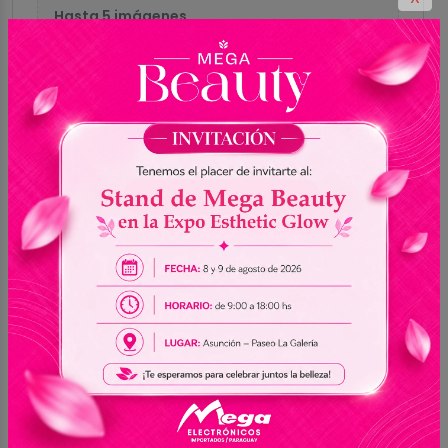
Hasta 5 imágenes
Formatos aceptados: GIF, PNG, JPG, JPEG,
WEBP
Enviar reseña
0.0
Sin reseñas
5
0
4
0
3
0