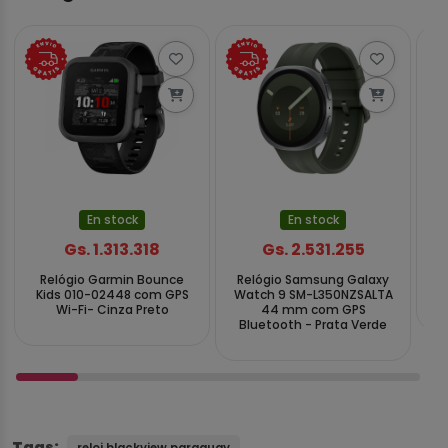
En stock
En stock
Gs. 1.313.318
Gs. 2.531.255
Relógio Garmin Bounce
Relógio Samsung Galaxy
Re
Kids 010-02448 com GPS
Watch 9 SM-L350NZSALTA
4G
Wi-Fi- Cinza Preto
44 mm com GPS
Bluetooth - Prata Verde
Tags: