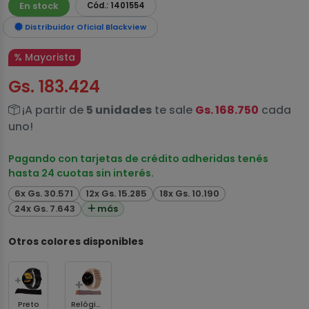
En stock
Cód.: 1401554
Distribuidor Oficial Blackview
% Mayorista
Gs. 183.424
¡A partir de
5 unidades
te sale
Gs. 168.750
cada
uno!
Pagando con tarjetas de crédito adheridas tenés
hasta 24 cuotas sin interés.
6x Gs. 30.571
12x Gs. 15.285
18x Gs. 10.190
24x Gs. 7.643
más
Otros colores disponibles
Preto
Relógio: Dourado - Pulseira: Rosa