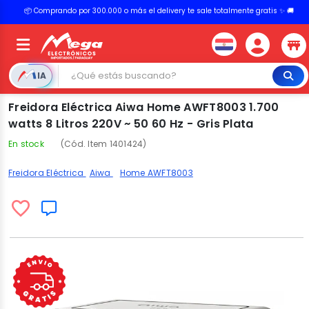
💳 ¡HASTA 24 CUOTAS SIN INTERÉS con tarjetas adheridas!
IA
Freidora Eléctrica Aiwa Home AWFT8003 1.700
watts 8 Litros 220V ~ 50 60 Hz - Gris Plata
En stock
(Cód. Item 1401424)
Freidora Eléctrica
Aiwa
Home AWFT8003