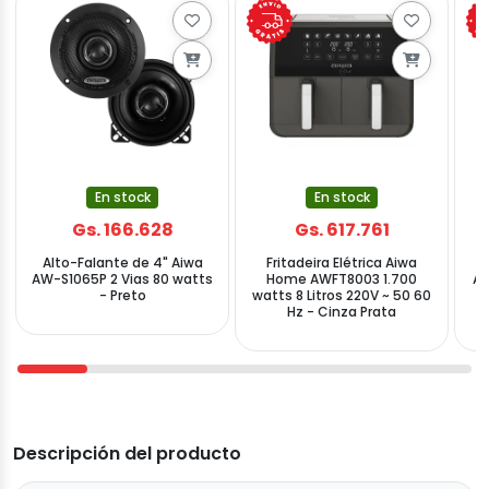
En stock
En stock
Gs. 166.628
Gs. 617.761
Alto-Falante de 4" Aiwa
Fritadeira Elétrica Aiwa
AW-S1065P 2 Vias 80 watts
Home AWFT8003 1.700
AW
- Preto
watts 8 Litros 220V ~ 50 60
P
Hz - Cinza Prata
Descripción del producto