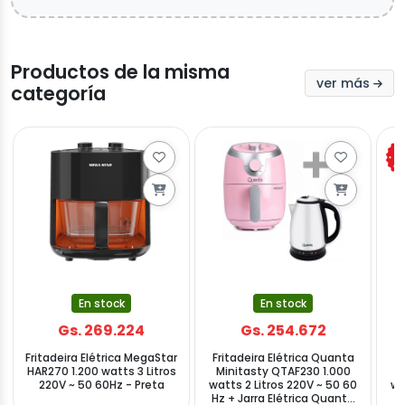
Productos de la misma
ver más
categoría
En stock
En stock
Gs. 269.224
Gs. 254.672
Fritadeira Elétrica MegaStar
Fritadeira Elétrica Quanta
HAR270 1.200 watts 3 Litros
Minitasty QTAF230 1.000
220V ~ 50 60Hz - Preta
watts 2 Litros 220V ~ 50 60
wa
Hz + Jarra Elétrica Quanta