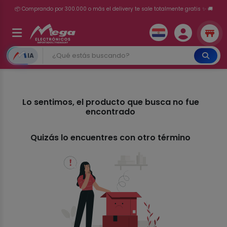
📦 Comprando por 300.000 o más el delivery te sale totalmente gratis ✨ 🚚
💳 ¡HASTA 24 CUOTAS SIN INTERÉS con tarjetas adheridas!
IA
Lo sentimos, el producto que busca no fue
encontrado
Quizás lo encuentres con otro término