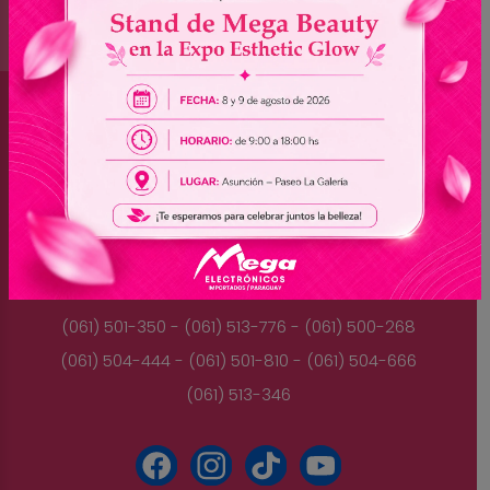
Brasil
(045) 3528-9053 - (045) 3528-8462
(045) 3025-7072 - (045) 3025-7736
(045) 3025-7713
Paraguay
(061) 501-350 - (061) 513-776 - (061) 500-268
(061) 504-444 - (061) 501-810 - (061) 504-666
(061) 513-346