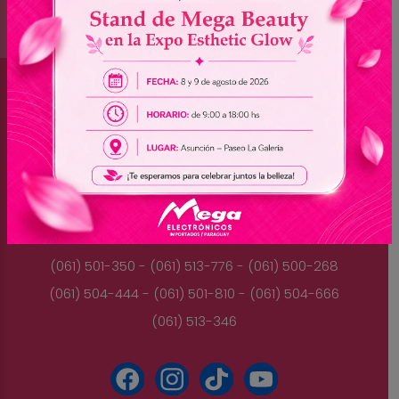
Brasil
(045) 3528-9053 - (045) 3528-8462
(045) 3025-7072 - (045) 3025-7736
(045) 3025-7713
Paraguay
(061) 501-350 - (061) 513-776 - (061) 500-268
(061) 504-444 - (061) 501-810 - (061) 504-666
(061) 513-346