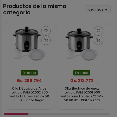
Productos de la misma
ver más
categoría
En stock
En stock
Gs. 256.794
Gs. 212.772
Olla Eléctrica de Arroz
Olla Eléctrica de Arroz
Itatiaia PAMID2002 700
Itatiaia PAMID2001 500
watts 1.8 Litros 220V ~ 50
watts para 1.5 Litros 220V ~
wa
60Hz - Plata Negra
50 60 Hz - Plata Negra