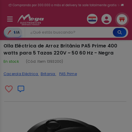
💳 ¡HASTA 24 CUOTAS SIN INTERÉS con tarjetas adheridas!
IA
Olla Eléctrica de Arroz Britânia PA5 Prime 400
watts para 5 Tazas 220V ~ 50 60 Hz - Negra
En stock
(Cód. Item 1393200)
Cacerola Eléctrica
Britania
PA5 Prime