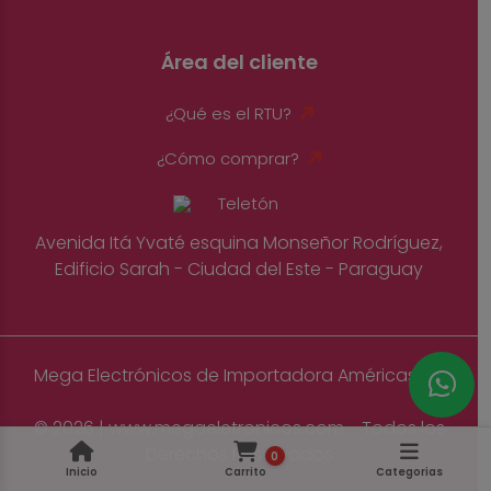
Área del cliente
¿Qué es el RTU?
¿Cómo comprar?
Avenida Itá Yvaté esquina Monseñor Rodríguez,
Edificio Sarah - Ciudad del Este - Paraguay
Mega Electrónicos de Importadora Américas S.A
© 2026 | www.megaeletronicos.com - Todos los
Derechos Reservados
0
Inicio
Carrito
Categorias