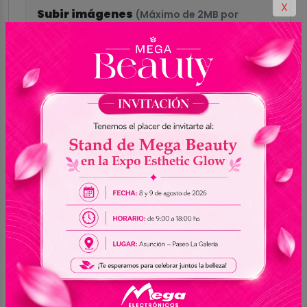
X
Subir imágenes
(Máximo de 2MB por
imagen)
Hasta 5 imágenes
Formatos aceptados: GIF, PNG, JPG, JPEG,
WEBP
Enviar reseña
0.0
Sin reseñas
5
0