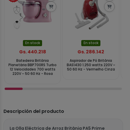
En stock
En stock
Gs. 440.218
Gs. 286.142
Batedeira Britânia
Aspirador de Pó Britânia
Ca
Planetária BBP700RS Turbo
BAS1430 1.250 watts 220V ~
80
12 Velocidades 700 watts
50 60 Hz - Vermelho Cinza
220V ~ 50 60 Hz - Rosa
Descripción del producto
La Olla Eléctrica de Arroz Britânia PA5 Prime