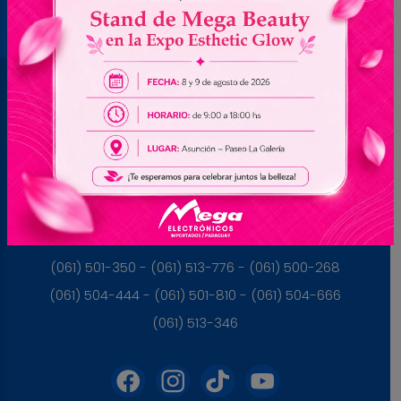
Brasil
(045) 3528-9053 - (045) 3528-8462
(045) 3025-7072 - (045) 3025-7736
(045) 3025-7713
Paraguay
(061) 501-350 - (061) 513-776 - (061) 500-268
(061) 504-444 - (061) 501-810 - (061) 504-666
(061) 513-346