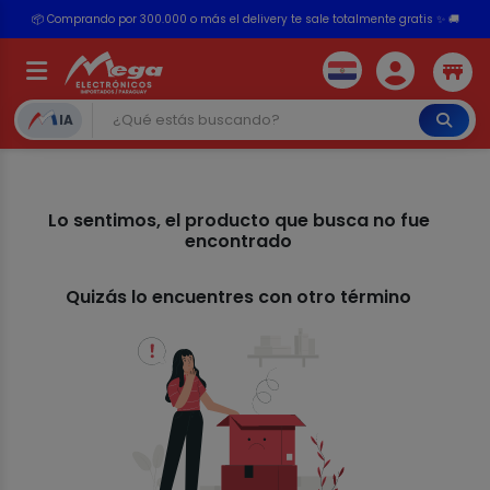
📦 Comprando por 300.000 o más el delivery te sale totalmente gratis ✨ 🚚
💳 ¡HASTA 24 CUOTAS SIN INTERÉS con tarjetas adheridas!
IA
Lo sentimos, el producto que busca no fue
encontrado
Quizás lo encuentres con otro término