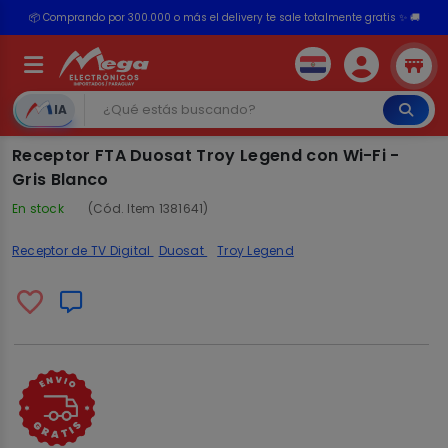
📦 Comprando por 300.000 o más el delivery te sale totalmente gratis ✨ 🚚
💳 ¡HASTA 24 CUOTAS SIN INTERÉS con tarjetas adheridas!
IA
Receptor FTA Duosat Troy Legend con Wi-Fi -
Gris Blanco
En stock
(Cód. Item 1381641)
Receptor de TV Digital
Duosat
Troy Legend