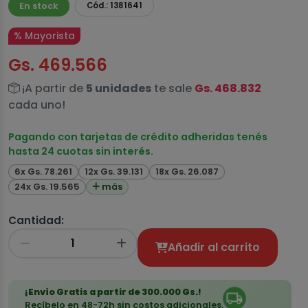
En stock
Cód.: 1381641
% Mayorista
Gs. 469.566
¡A partir de
5 unidades
te sale
Gs. 468.832
cada uno!
Pagando con tarjetas de crédito adheridas tenés
hasta 24 cuotas sin interés.
6x Gs. 78.261
12x Gs. 39.131
18x Gs. 26.087
24x Gs. 19.565
más
Cantidad:
Añadir al carrito
¡Envío Gratis a partir de 300.000 Gs.!
Recíbelo en 48-72h sin costos adicionales.