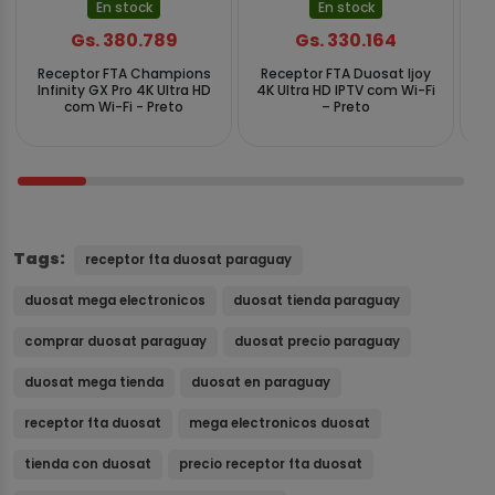
En stock
En stock
Gs. 380.789
Gs. 330.164
Receptor FTA Champions
Receptor FTA Duosat Ijoy
Infinity GX Pro 4K Ultra HD
4K Ultra HD IPTV com Wi-Fi
com Wi-Fi - Preto
– Preto
B
Tags:
receptor fta duosat paraguay
duosat mega electronicos
duosat tienda paraguay
comprar duosat paraguay
duosat precio paraguay
duosat mega tienda
duosat en paraguay
receptor fta duosat
mega electronicos duosat
tienda con duosat
precio receptor fta duosat