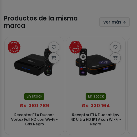
Productos de la misma
ver más
marca
En stock
En stock
Gs. 380.789
Gs. 330.164
Receptor FTA Duosat
Receptor FTA Duosat Ijoy
Re
Vortex Full HD con Wi-Fi -
4K Ultra HD IPTV con Wi-Fi -
Gris Negro
Negro