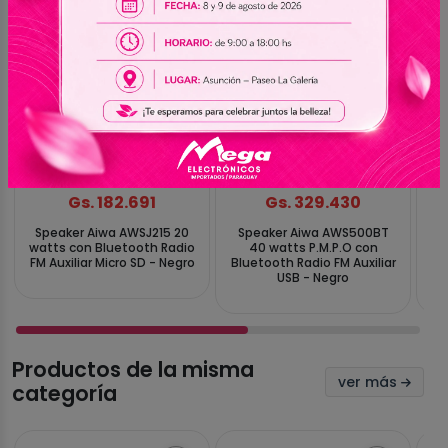
En stock
En stock
Gs. 182.691
Gs. 329.430
Speaker Aiwa AWSJ215 20
Speaker Aiwa AWS500BT
Sp
watts con Bluetooth Radio
40 watts P.M.P.O con
FM Auxiliar Micro SD - Negro
Bluetooth Radio FM Auxiliar
Bl
USB - Negro
Productos de la misma
ver más
categoría