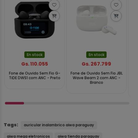
En stock
En stock
Gs. 110.055
Gs. 267.799
Fone de Ouvido Sem Fio G-
Fone de Ouvido Sem Fio JBL
F
TiDE DWS1 com ANC - Preto
Wave Beam 2 com ANC -
Branco
MH
Tags:
auricular inalambrico aiwa paraguay
aiwa mega eletronicos
aiwa tienda paraguay