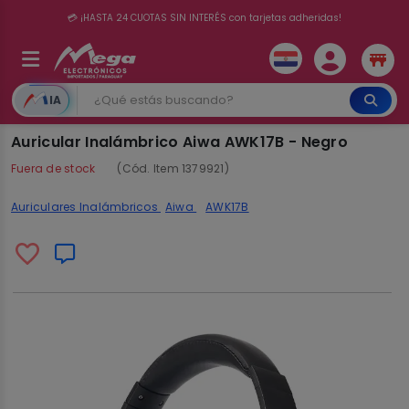
💳 ¡HASTA 24 CUOTAS SIN INTERÉS con tarjetas adheridas!
IA
Auricular Inalámbrico Aiwa AWK17B - Negro
Fuera de stock
(Cód. Item 1379921)
Auriculares Inalámbricos
Aiwa
AWK17B