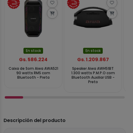
En stock
En stock
Gs. 586.224
Gs. 1.209.867
Caixa de Som Aiwa AWA521
Speaker Aiwa AWH51BT
Sp
90 watts RMS com
1.300 watts P.M.P.O com
Bluetooth - Preta
Bluetooth Auxiliar USB -
Bl
Preto
Descripción del producto