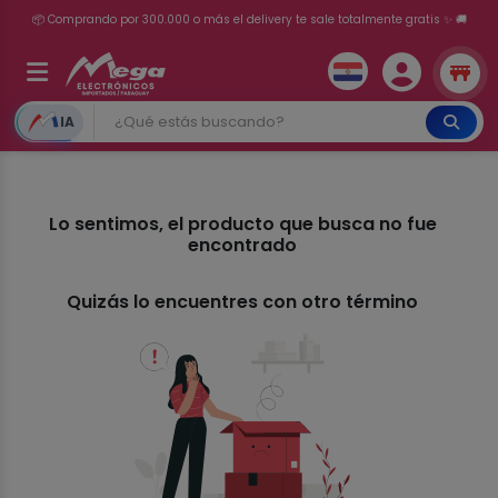
📦 Comprando por 300.000 o más el delivery te sale totalmente gratis ✨ 🚚
💳 ¡HASTA 24 CUOTAS SIN INTERÉS con tarjetas adheridas!
IA
Lo sentimos, el producto que busca no fue
encontrado
Quizás lo encuentres con otro término