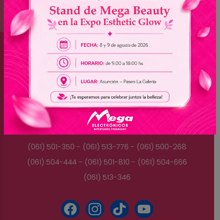
Brasil
(045) 3528-9053 - (045) 3528-8462
(045) 3025-7072 - (045) 3025-7736
(045) 3025-7713
Paraguay
(061) 501-350 - (061) 513-776 - (061) 500-268
(061) 504-444 - (061) 501-810 - (061) 504-666
(061) 513-346