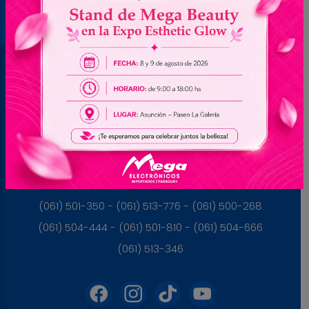
Brasil
(045) 3528-9053 - (045) 3528-8462
(045) 3025-7072 - (045) 3025-7736
(045) 3025-7713
Paraguay
(061) 501-350 - (061) 513-776 - (061) 500-268
(061) 504-444 - (061) 501-810 - (061) 504-666
(061) 513-346