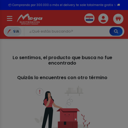
📦 Comprando por 300.000 o más el delivery te sale totalmente gratis ✨ 🚚
💳 ¡HASTA 24 CUOTAS SIN INTERÉS con tarjetas adheridas!
IA
Lo sentimos, el producto que busca no fue
encontrado
Quizás lo encuentres con otro término