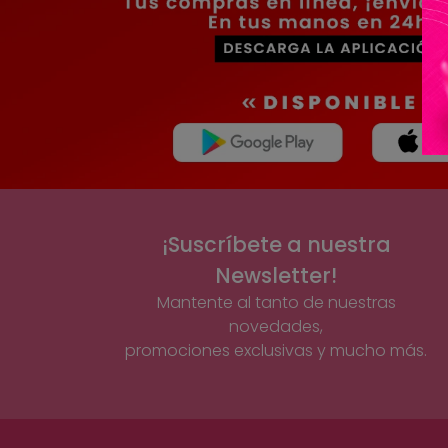
¡Suscríbete a nuestra
Newsletter!
Mantente al tanto de nuestras
novedades,
promociones exclusivas y mucho más.