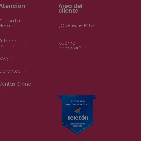
Atención
Área del
cliente
Consultar
Nota
¿Qué es el RTU?
Entra en
¿Cómo
contacto
comprar?
FAQ
Gerentes
Ventas Online