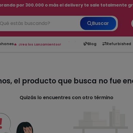
rando por 300.000 o más el delivery te sale totalmente gra
💳 ¡HASTA 24 CUOTAS SIN INTERÉS con tarjetas adheridas!
Buscar
¡Hasta en 24 cuotas sin interés!
Envíos rápidos a todo Paraguay.
6,050
5.20
1,900
1
tphones
Blog
Refurbished
¡Vea los Lanzamientos!
mos, el producto que busca no fue e
Quizás lo encuentres con otro término