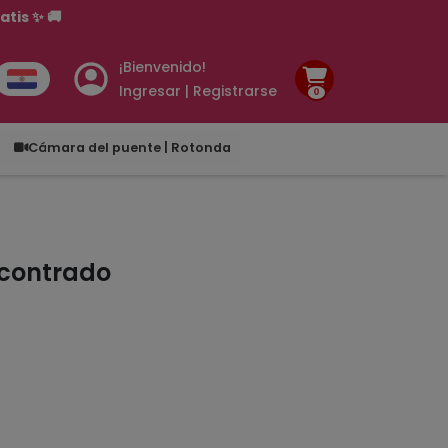
tis ✨ 🚚
¡Bienvenido!
Ingresar | Registrarse
0
.00
Cámara del puente | Rotonda
ncontrado