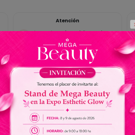
Atención
Las ventas online y delivery solo
están habilitadas para Paraguay, no
tenemos cuentas bancárias en
Brasil.
No somos responsables por envios
de dinero a nuestros vendedores.