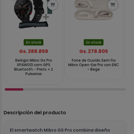
En stock
En stock
Gs. 388.859
Gs. 278.805
Relógio Mibro Gs Pro
Fone de Ouvido Sem Fio
Re
XPAW013 com GPS
Mibro Open-Ear Pro con ENC
co
Bluetooth - Preto + 2
- Bege
Pulseiras
Descripción del producto
El smartwatch Mibro GS Pro combina diseño