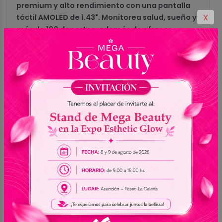
premium y alto rendimiento con una pantalla
X
táctil AMOLED de 1.43". Monitorea salud, sueño y
más de 100 deportes, además de ofrecer
notificaciones inteligentes, control de música y
comandos de voz. Con micrófono y altavoz
integrados, resistencia al agua (5 ATM) y
batería que dura hasta 20 días, es una
excelente opción para uso diario y
entrenamientos.
Especificaciones
MARCA
Mibro
MODELO
Gs Pro XPAW013
COLOR
Negro