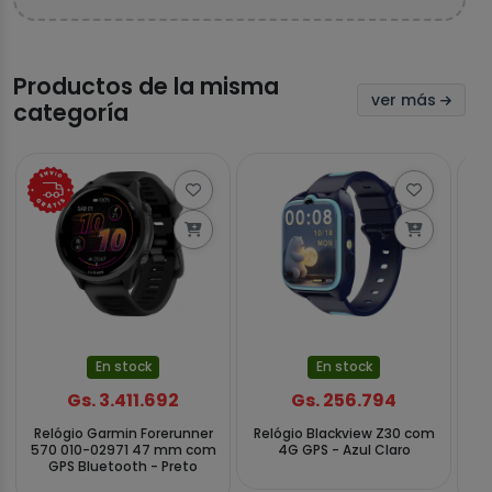
Productos de la misma
ver más
categoría
En stock
En stock
Gs. 3.411.692
Gs. 256.794
Relógio Garmin Forerunner
Relógio Blackview Z30 com
Re
570 010-02971 47 mm com
4G GPS - Azul Claro
Bl
GPS Bluetooth - Preto