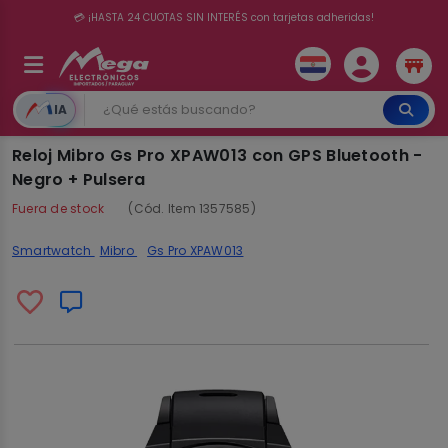
💳 ¡HASTA 24 CUOTAS SIN INTERÉS con tarjetas adheridas!
IA
Reloj Mibro Gs Pro XPAW013 con GPS Bluetooth -
Negro + Pulsera
Fuera de stock
(Cód. Item 1357585)
Smartwatch
Mibro
Gs Pro XPAW013