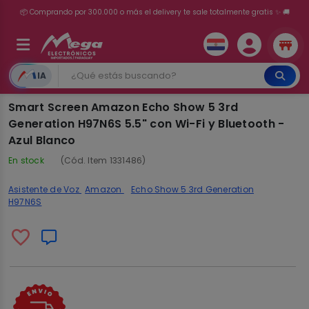
💳 ¡HASTA 24 CUOTAS SIN INTERÉS con tarjetas adheridas!
IA
Smart Screen Amazon Echo Show 5 3rd
Generation H97N6S 5.5" con Wi-Fi y Bluetooth -
Azul Blanco
En stock
(Cód. Item 1331486)
Asistente de Voz
Amazon
Echo Show 5 3rd Generation
H97N6S