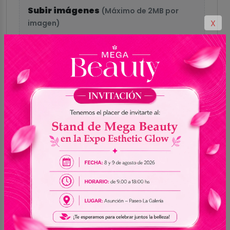
Subir imágenes
(Máximo de 2MB por
X
imagen)
Hasta 5 imágenes
Formatos aceptados: GIF, PNG, JPG, JPEG,
WEBP
Enviar reseña
0.0
Sin reseñas
5
0