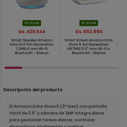
En stock
En stock
Gs. 425.544
Gs. 652.990
Smart Speaker Amazon
Smart Screen Amazon Echo
E
Echo Dot 5th Generation
Show 5 3rd Generation
11
C2N6L4 com Wi-Fi
H97N6S 5.5" com Wi-Fi e
Bluetooth - Branco
Bluetooth - Branco
Descripción del producto
El Amazon Echo Show 5 (3ª Gen) con pantalla
táctil de 5.5" y cámara de 2MP integra Alexa
para gestionar tareas diarias, controlar
dispositivos inteligentes y realizar