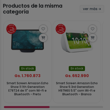
Productos de la misma
ver más
categoría
En stock
En stock
Gs. 1.760.873
Gs. 652.990
Smart Screen Amazon Echo
Smart Screen Amazon Echo
Sm
Show 11 1th Generation
Show 5 3rd Generation
E78T24 de 11" com Wi-Fi e
H97N6S 5.5" com Wi-Fi e
E
Bluetooth - Preto
Bluetooth - Branco