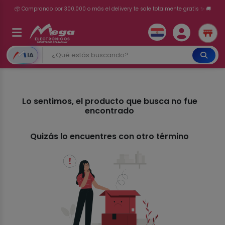
📦 Comprando por 300.000 o más el delivery te sale totalmente gratis ✨ 🚚
💳 ¡HASTA 24 CUOTAS SIN INTERÉS con tarjetas adheridas!
IA
Lo sentimos, el producto que busca no fue
encontrado
Quizás lo encuentres con otro término