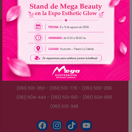
Brasil
(045) 3528-9053 - (045) 3528-8462
(045) 3025-7072 - (045) 3025-7736
(045) 3025-7713
Paraguay
(061) 501-350 - (061) 513-776 - (061) 500-268
(061) 504-444 - (061) 501-810 - (061) 504-666
(061) 513-346